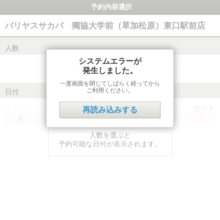
予約内容選択
バリヤスサカバ 獨協大学前（草加松原）東口駅前店
人数
システムエラーが
発生しました。
一度画面を閉じてしばらく経ってから
ご利用ください。
日付
前月
翌月
再読み込みする
月
火
水
木
金
土
日
人数を選ぶと
予約可能な日付が表示されます。