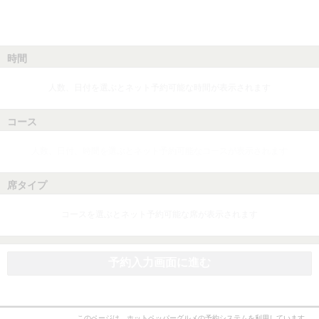
時間
人数、日付を選ぶとネット予約可能な時間が表示されます
コース
人数、日付、時間を選ぶとネット予約可能なコースが表示されます
席タイプ
コースを選ぶとネット予約可能な席が表示されます
予約入力画面に進む
このページは、ホットペッパーグルメの予約システムを利用しています。