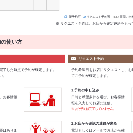
◎
即予約可
□
リクエスト予約可
TEL
要問い合
※ リクエスト予約は、お店から確定連絡をもっ
約の使い方
リクエスト予約
完了した時点で予約が確定します。
予約希望日をお店にリクエストし、お
い。
てご予約が確定します。
1.予約の申し込み
、お客情報
日時と希望条件を選び、お客様情
報を入力してお店に送信。
※まだ予約は完了していません。
2.お店から確認の連絡が来る
要はありま
電話もしくはメールでお店から確