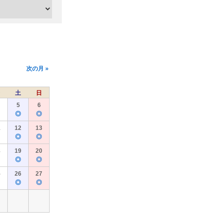
次の月 »
土
日
5
6
◎
◎
1
12
13
◎
◎
8
19
20
◎
◎
5
26
27
◎
◎