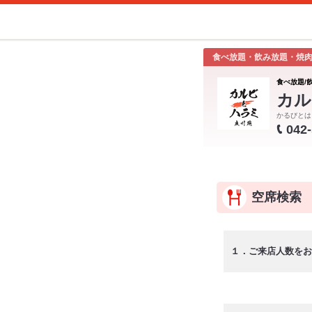
食べ放題・飲み放題・焼
食べ放題/
カル
かるびとは
042
空席検索
１．ご来店人数をお