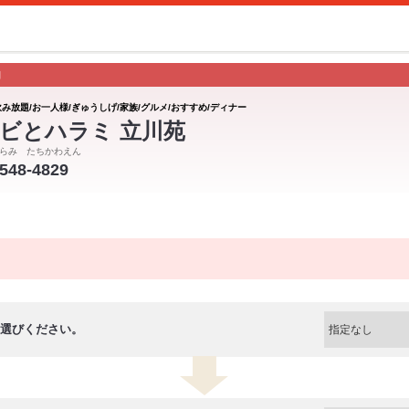
肉
飲み放題/お一人様/ぎゅうしげ/家族/グルメ/おすすめ/ディナー
ビとハラミ 立川苑
らみ たちかわえん
-548-4829
選びください。