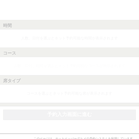
時間
人数、日付を選ぶとネット予約可能な時間が表示されます
コース
人数、日付、時間を選ぶとネット予約可能なコースが表示されます
席タイプ
コースを選ぶとネット予約可能な席が表示されます
予約入力画面に進む
このページは、ホットペッパーグルメの予約システムを利用しています。