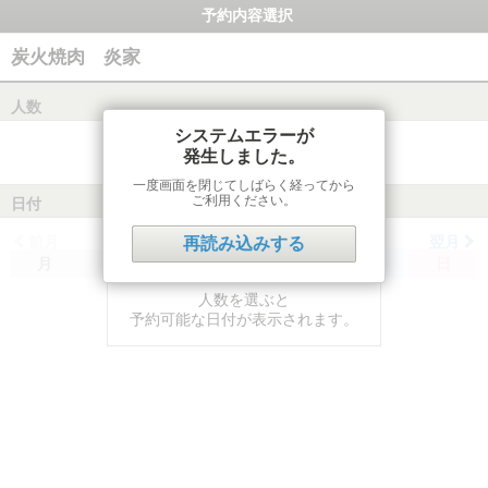
予約内容選択
炭火焼肉 炎家
人数
システムエラーが
発生しました。
一度画面を閉じてしばらく経ってから
ご利用ください。
日付
前月
翌月
再読み込みする
月
火
水
木
金
土
日
人数を選ぶと
予約可能な日付が表示されます。