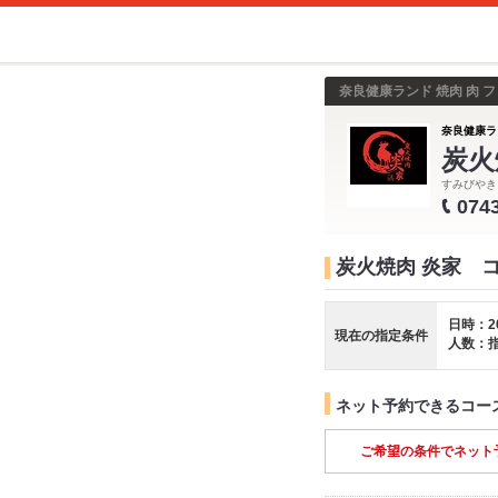
奈良健康ランド 焼肉 肉 
奈良健康ラ
炭火
すみびやき
074
炭火焼肉 炎家 
日時：2
現在の指定条件
人数：
ネット予約できるコー
ご希望の条件でネット