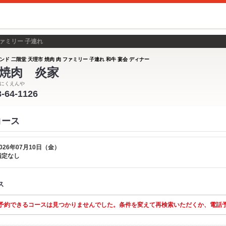
ファミリー 子連れ
ンド 二階堂 天理市 焼肉 肉 ファミリー 子連れ 和牛 宴会 ディナー
焼肉 炎家
にくえんや
3-64-1126
コース
026年07月10日（金）
指定なし
ス
予約できるコースは見つかりませんでした。条件を変えて再検索いただくか、電話