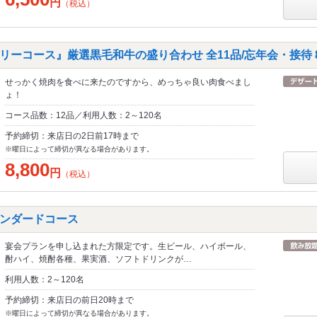
円
（税込）
ーコース』厳選黒毛和牛の盛り合わせ 全11品/忘年会・接待 8,
せっかく焼肉を食べに来たのですから、めっちゃ良い肉食べまし
ょ！
コース品数：12品／利用人数：2～120名
予約締切：来店日の2日前17時まで
※曜日によって締切が異なる場合があります。
8,800
円
（税込）
ンダードコース
宴会プランを申し込まれた方限定です。生ビール、ハイボール、
酎ハイ、焼酎各種、果実酒、ソフトドリンクが…
利用人数：2～120名
予約締切：来店日の前日20時まで
※曜日によって締切が異なる場合があります。