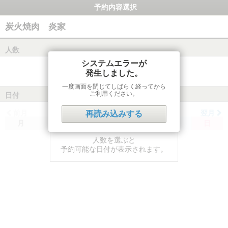
予約内容選択
炭火焼肉 炎家
人数
システムエラーが
発生しました。
一度画面を閉じてしばらく経ってから
ご利用ください。
日付
前月
翌月
再読み込みする
月
火
水
木
金
土
日
人数を選ぶと
予約可能な日付が表示されます。