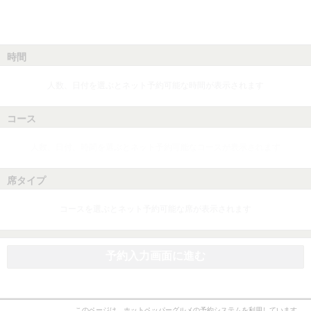
時間
人数、日付を選ぶとネット予約可能な時間が表示されます
コース
人数、日付、時間を選ぶとネット予約可能なコースが表示されます
席タイプ
コースを選ぶとネット予約可能な席が表示されます
予約入力画面に進む
このページは、ホットペッパーグルメの予約システムを利用しています。