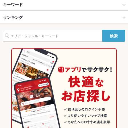
銀座・有楽町・新橋・築地・月島 × イタリアン・フレンチ
有楽町 × イタリアン・フレンチ
銀座駅
キーワード
バリアフリ
なし
ー
銀座・有楽町・新橋・築地・月島 × ビストロ
有楽町 × ビストロ
有楽町駅
ランキング
ソーセージ
駐車場
あり ：共有駐車場287台（有料）
有楽町駅 × イタリアン・フレンチ
東京
東京のグルメランキング
その他設備
－
検索
有楽町駅 × ビストロ
東京 × イタリアン・フレンチ
東京のイタリアン・フレンチランキング
その他
飲み放題
なし
東京 × ビストロ
東京のビストロランキング
食べ放題
なし
銀座・有楽町・新橋・築地・月島のグルメランキング
お酒
ワイン充実
銀座・有楽町・新橋・築地・月島のイタリアン・フレンチランキ
ング
お子様連れ
お子様連れOK
銀座・有楽町・新橋・築地・月島のビストロランキング
ウェディン
－
グパーティ
ー二次会
有楽町のグルメランキング
備考
－
有楽町のイタリアン・フレンチランキング