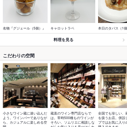
名物『グジェール（5個）』
キャロットラペ
本日のタパス（1
料理を見る
こだわりの空間
小さなワイン蔵に迷い込んだ
蔵直のワイン専門店ならで
全国でも珍しい、
よう。ワインバーでありなが
は。常時500種ものワインが
を扱うお店。併設
ら、カジュアルに楽しめる空
そろい、ソムリエに相談しな
プではお気に入り
間。
がらお気に入りを見つけられ
購入できます。