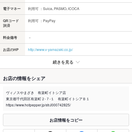
電子マネー
利用可 ：Suica､PASMO､ICOCA
QRコード
利用可 ：PayPay
決済
料金備考
－
お店のHP
http://www.v-yamazaki.co.jp/
続きを見る
たばこ
お店の情報をシェア
禁煙・喫煙
全席禁煙
ヴィノスやまざき 有楽町イトシア店
喫煙専用室
なし
東京都千代田区有楽町２-７-１ 有楽町イトシアＢ１
https://www.hotpepper.jp/strJ000742825/
※2020年4月1日～受動喫煙対策に関する法律が施行されています。正しい情報はお店へお問い
合わせください。
お店情報をコピー
お席
総席数
20席(一部スタンディング席)