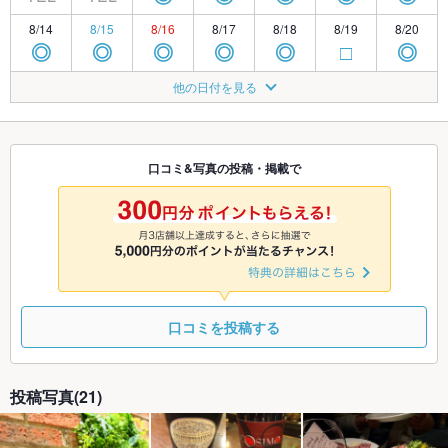
8/14
8/15
8/16
8/17
8/18
8/19
8/20
◎
◎
◎
◎
◎
□
◎
8/21
8/22
8/23
8/24
8/25
8/26
8/27
他の日付を見る
◎
◎
◎
◎
◎
□
□
8/28
8/29
8/30
8/31
9/1
9/2
9/3
◎
◎
◎
◎
◎
◎
□
口コミ&写真の投稿・掲載で
9/4
9/5
9/6
9/7
9/8
9/9
9/10
◎
◎
◎
◎
◎
◎
□
口コミを投稿する
投稿写真(21)