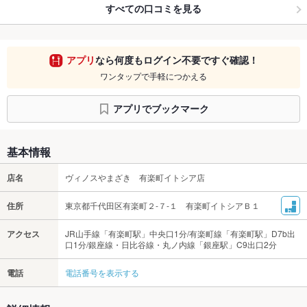
すべての口コミを見る
アプリ
なら何度もログイン不要ですぐ確認！
ワンタップで手軽につかえる
アプリでブックマーク
基本情報
店名
ヴィノスやまざき 有楽町イトシア店
住所
東京都千代田区有楽町２-７-１ 有楽町イトシアＢ１
アクセス
JR山手線「有楽町駅」中央口1分/有楽町線「有楽町駅」D7b出
口1分/銀座線・日比谷線・丸ノ内線「銀座駅」C9出口2分
電話
電話番号を表示する