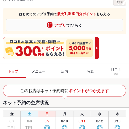
1,000
はじめてのアプリ予約で
最大
円分ポイント
もらえる
アプリ
でひらく
口コミ
トップ
メニュー
店内
写真
23
このお店はネット予約時に
ポイントがつかえます
ネット予約の空席状況
金
土
日
月
火
水
木
8/7
8/8
8/9
8/10
8/11
8/12
8/13
TEL
TEL
◎
◎
◎
◎
◎