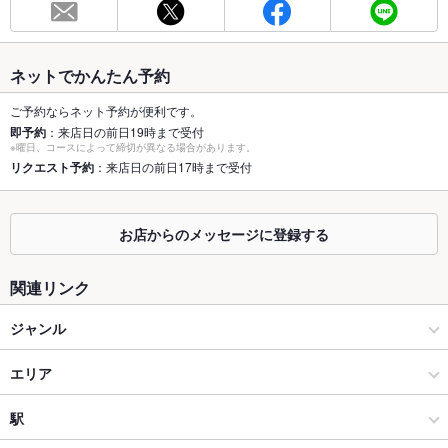
最大宴会収
－
容人数
ネットでかんたん予約
個室
なし
ご予約ならネット予約が便利です。
即予約
：来店日の前日19時まで受付
座敷
なし
※曜日、コースによって締切が異なる場合があります。
リクエスト予約
：来店日の前日17時まで受付
掘りごたつ
なし
カウンター
あり
お店からのメッセージに登録する
ソファー
なし
関連リンク
テラス席
なし
ジャンル
貸切
貸切可 ：貸切は15名様からです。事前に店舗までご相談くださ
い。
イタリアン・フレンチ
エリア
設備
ビストロ
有楽町
駅
Wi-Fi
未確認