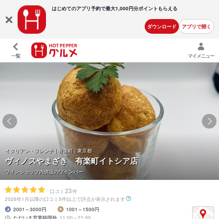
はじめてのアプリ予約で最大
1,000円分ポイントもらえる
ダウンロード
アプリで開く
一覧
マイメニュー
イタリアン・フレンチ | 有楽町 | 東京都
ヴィノスやまざき 有楽町イトシア店
ワインショップ内併設のワインバー
-
23
口コミ
件
2026年1月以降の口コミ5件以上で評点が表示されます
2001～3000円
1001～1500円
ただいま営業時間外
11:00～21:00