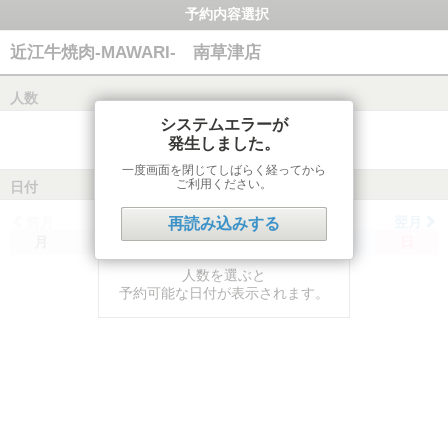
予約内容選択
近江牛焼肉‐MAWARI‐ 南草津店
人数
システムエラーが
発生しました。
一度画面を閉じてしばらく経ってから
ご利用ください。
日付
前月
翌月
再読み込みする
月
火
水
木
金
土
日
人数を選ぶと
予約可能な日付が表示されます。