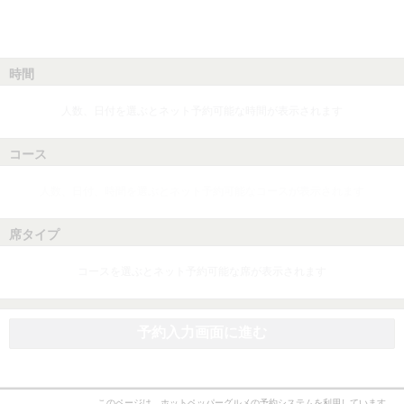
時間
人数、日付を選ぶとネット予約可能な時間が表示されます
コース
人数、日付、時間を選ぶとネット予約可能なコースが表示されます
席タイプ
コースを選ぶとネット予約可能な席が表示されます
予約入力画面に進む
このページは、ホットペッパーグルメの予約システムを利用しています。