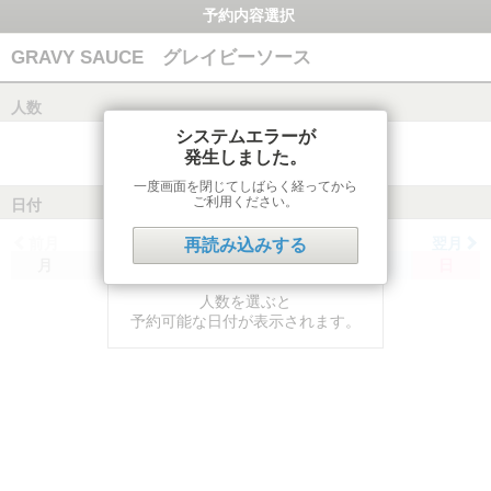
予約内容選択
GRAVY SAUCE グレイビーソース
人数
システムエラーが
発生しました。
一度画面を閉じてしばらく経ってから
ご利用ください。
日付
前月
翌月
再読み込みする
月
火
水
木
金
土
日
人数を選ぶと
予約可能な日付が表示されます。