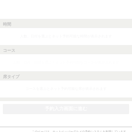
時間
人数、日付を選ぶとネット予約可能な時間が表示されます
コース
人数、日付、時間を選ぶとネット予約可能なコースが表示されます
席タイプ
コースを選ぶとネット予約可能な席が表示されます
予約入力画面に進む
このページは、ホットペッパーグルメの予約システムを利用しています。