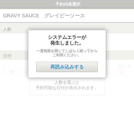
予約内容選択
GRAVY SAUCE グレイビーソース
人数
システムエラーが
発生しました。
一度画面を閉じてしばらく経ってから
ご利用ください。
日付
前月
翌月
再読み込みする
月
火
水
木
金
土
日
人数を選ぶと
予約可能な日付が表示されます。