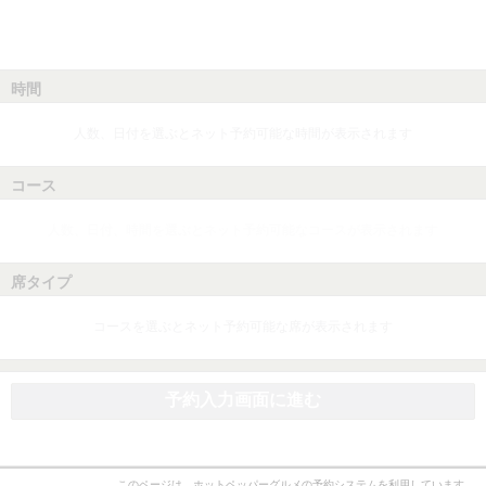
時間
人数、日付を選ぶとネット予約可能な時間が表示されます
コース
人数、日付、時間を選ぶとネット予約可能なコースが表示されます
席タイプ
コースを選ぶとネット予約可能な席が表示されます
予約入力画面に進む
このページは、ホットペッパーグルメの予約システムを利用しています。