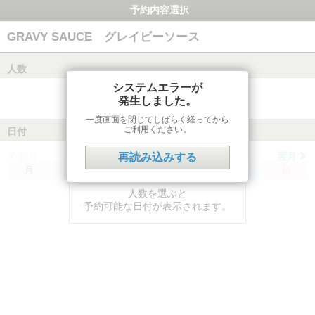
予約内容選択
GRAVY SAUCE グレイビーソース
人数
システムエラーが
発生しました。
一度画面を閉じてしばらく経ってから
ご利用ください。
日付
前月
翌月
再読み込みする
月
火
水
木
金
土
日
人数を選ぶと
予約可能な日付が表示されます。