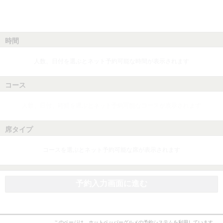
時間
人数、日付を選ぶとネット予約可能な時間が表示されます
コース
人数、日付、時間を選ぶとネット予約可能なコースが表示されます
席タイプ
コースを選ぶとネット予約可能な席が表示されます
予約入力画面に進む
このページは、ホットペッパーグルメの予約システムを利用しています。