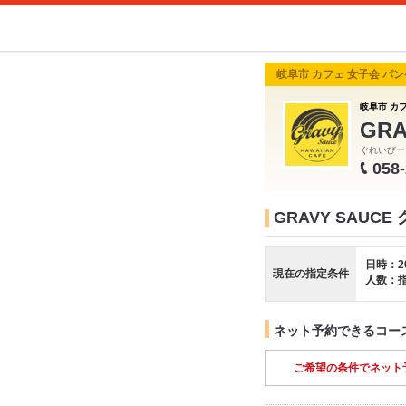
岐阜市 カフェ 女子会 パ
岐阜市 カ
GR
ぐれいびー
058
GRAVY SAU
日時：2
現在の指定条件
人数：
ネット予約できるコー
ご希望の条件でネット