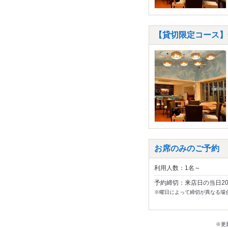
【貸切限定コース】全
お席のみのご予約
利用人数：1名～
予約締切：来店日の当日2
※曜日によって締切が異なる場
※更