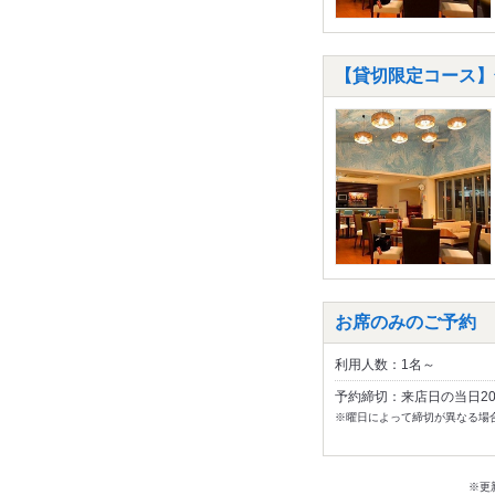
【貸切限定コース】全
お席のみのご予約
利用人数：1名～
予約締切：来店日の当日2
※曜日によって締切が異なる場
※更