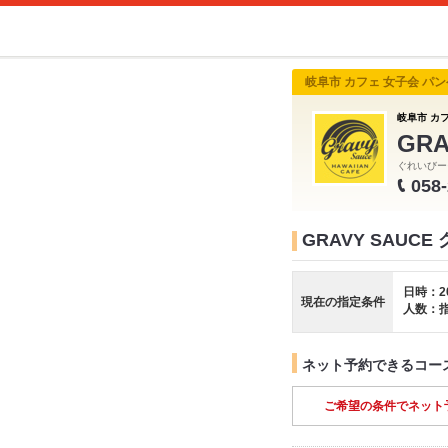
岐阜市 カフェ 女子会 パ
岐阜市 カ
GR
ぐれいびー
058
GRAVY SAU
日時：2
現在の指定条件
人数：
ネット予約できるコー
ご希望の条件でネット