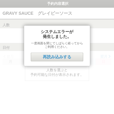
予約内容選択
GRAVY SAUCE グレイビーソース
人数
システムエラーが
発生しました。
一度画面を閉じてしばらく経ってから
ご利用ください。
日付
前月
翌月
再読み込みする
月
火
水
木
金
土
日
人数を選ぶと
予約可能な日付が表示されます。