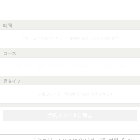
時間
人数、日付を選ぶとネット予約可能な時間が表示されます
コース
人数、日付、時間を選ぶとネット予約可能なコースが表示されます
席タイプ
コースを選ぶとネット予約可能な席が表示されます
予約入力画面に進む
このページは、ホットペッパーグルメの予約システムを利用しています。