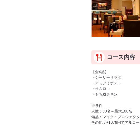
コース内容
【全4品】
・シーザーサラダ
・アミアミポテト
・オムロコ
・もち粉チキン
※条件
人数：30名～最大100名
備品：マイク・プロジェクタ
その他：+1078円でアルコ