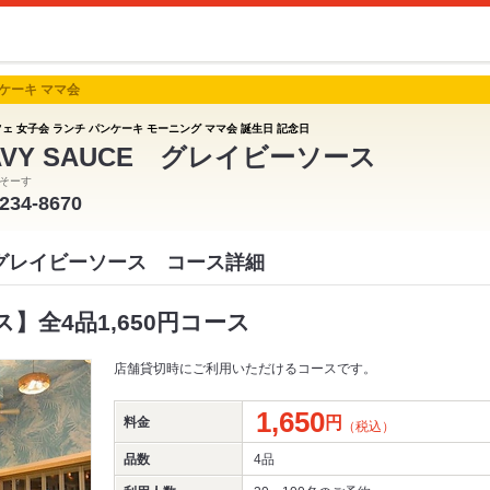
ンケーキ ママ会
フェ 女子会 ランチ パンケーキ モーニング ママ会 誕生日 記念日
AVY SAUCE グレイビーソース
そーす
-234-8670
CE グレイビーソース コース詳細
】全4品1,650円コース
店舗貸切時にご利用いただけるコースです。
1,650
円
料金
（税込）
品数
4品