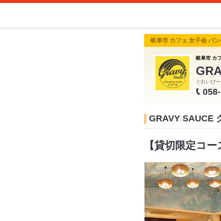
岐阜市 カフェ 女子会 パ
岐阜市 カ
GR
ぐれいびー
058
GRAVY SAU
【貸切限定コース