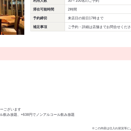
利用人数
30～100名
のご予約
滞在可能時間
2時間
予約締切
来店日の前日17時まで
補足事項
ご予約・詳細は店舗までお問合せくださ
ーございます
ール飲み放題、+638円でノンアルコール飲み放題
※この内容は仕入れ状況等に