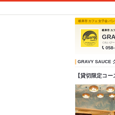
岐阜市 カフェ 女子会 パ
岐阜市 カ
GR
ぐれいびー
058
GRAVY SAU
【貸切限定コース