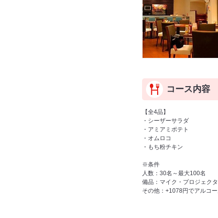
コース内容
【全4品】
・シーザーサラダ
・アミアミポテト
・オムロコ
・もち粉チキン
※条件
人数：30名～最大100名
備品：マイク・プロジェクタ
その他：+1078円でアルコ