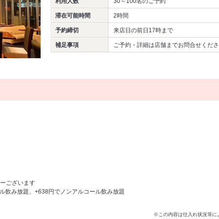
利用人数
30～100名
のご予約
滞在可能時間
2時間
予約締切
来店日の前日17時まで
補足事項
ご予約・詳細は店舗までお問合せくださ
ーございます
ール飲み放題、+638円でノンアルコール飲み放題
※この内容は仕入れ状況等に