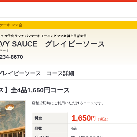
ンケーキ ママ会
フェ 女子会 ランチ パンケーキ モーニング ママ会 誕生日 記念日
AVY SAUCE グレイビーソース
そーす
-234-8670
CE グレイビーソース コース詳細
】全4品1,650円コース
店舗貸切時にご利用いただけるコースです。
1,650
円
料金
（税込）
品数
4品