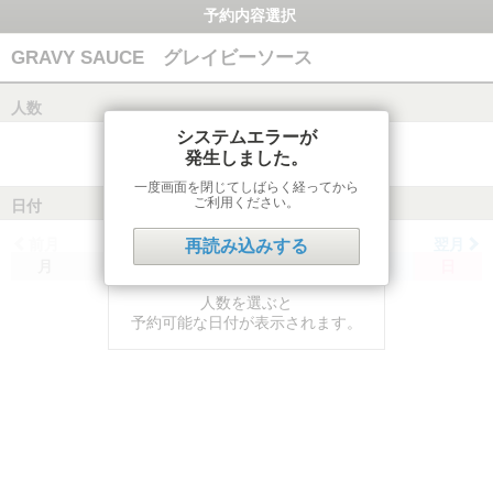
予約内容選択
GRAVY SAUCE グレイビーソース
人数
システムエラーが
発生しました。
一度画面を閉じてしばらく経ってから
ご利用ください。
日付
前月
翌月
再読み込みする
月
火
水
木
金
土
日
人数を選ぶと
予約可能な日付が表示されます。