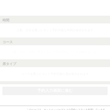
時間
人数、日付を選ぶとネット予約可能な時間が表示されます
コース
人数、日付、時間を選ぶとネット予約可能なコースが表示されます
席タイプ
コースを選ぶとネット予約可能な席が表示されます
予約入力画面に進む
このページは、ホットペッパーグルメの予約システムを利用しています。