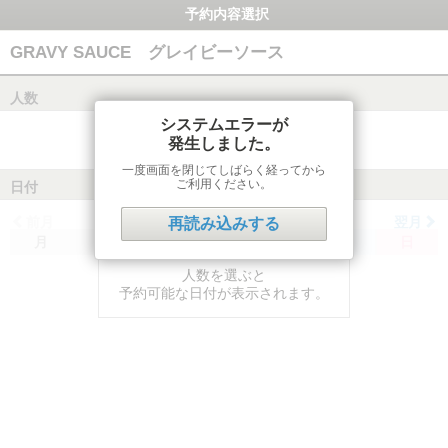
予約内容選択
GRAVY SAUCE グレイビーソース
人数
システムエラーが
発生しました。
一度画面を閉じてしばらく経ってから
ご利用ください。
日付
前月
翌月
再読み込みする
月
火
水
木
金
土
日
人数を選ぶと
予約可能な日付が表示されます。