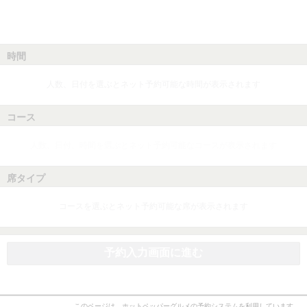
時間
人数、日付を選ぶとネット予約可能な時間が表示されます
コース
人数、日付、時間を選ぶとネット予約可能なコースが表示されます
席タイプ
コースを選ぶとネット予約可能な席が表示されます
予約入力画面に進む
このページは、ホットペッパーグルメの予約システムを利用しています。