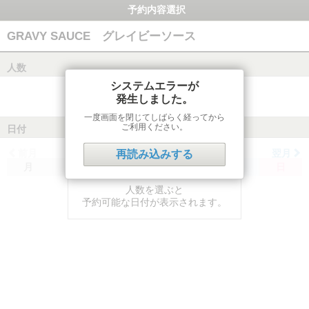
予約内容選択
GRAVY SAUCE グレイビーソース
人数
システムエラーが
発生しました。
一度画面を閉じてしばらく経ってから
ご利用ください。
日付
前月
翌月
再読み込みする
月
火
水
木
金
土
日
人数を選ぶと
予約可能な日付が表示されます。