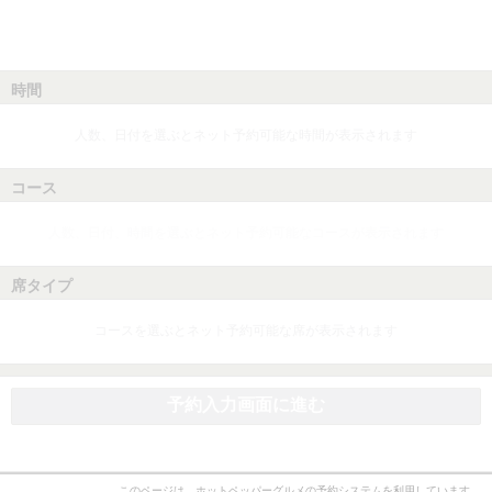
時間
人数、日付を選ぶとネット予約可能な時間が表示されます
コース
人数、日付、時間を選ぶとネット予約可能なコースが表示されます
席タイプ
コースを選ぶとネット予約可能な席が表示されます
予約入力画面に進む
このページは、ホットペッパーグルメの予約システムを利用しています。