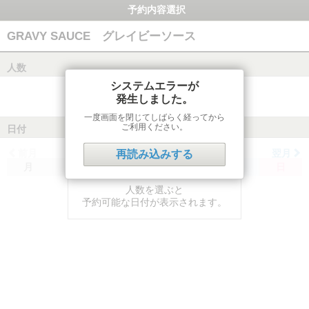
予約内容選択
GRAVY SAUCE グレイビーソース
人数
システムエラーが
発生しました。
一度画面を閉じてしばらく経ってから
ご利用ください。
日付
前月
翌月
再読み込みする
月
火
水
木
金
土
日
人数を選ぶと
予約可能な日付が表示されます。