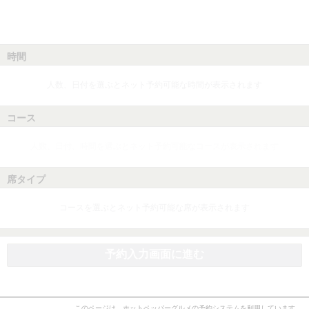
時間
人数、日付を選ぶとネット予約可能な時間が表示されます
コース
人数、日付、時間を選ぶとネット予約可能なコースが表示されます
席タイプ
コースを選ぶとネット予約可能な席が表示されます
予約入力画面に進む
このページは、ホットペッパーグルメの予約システムを利用しています。