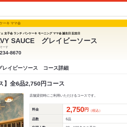
ンケーキ ママ会
フェ 女子会 ランチ パンケーキ モーニング ママ会 誕生日 記念日
AVY SAUCE グレイビーソース
そーす
-234-8670
CE グレイビーソース コース詳細
】全6品2,750円コース
店舗貸切時にご利用いただけるコースです。
2,750
円
料金
（税込）
品数
6品