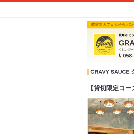
岐阜市 カフェ 女子会 パ
岐阜市 カ
GR
ぐれいびー
058
GRAVY SAU
【貸切限定コース