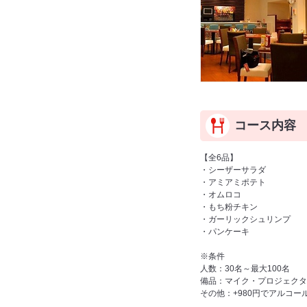
コース内容
【全6品】
・シーザーサラダ
・アミアミポテト
・オムロコ
・もち粉チキン
・ガーリックシュリンプ
・パンケーキ
※条件
人数：30名～最大100名
備品：マイク・プロジェクタ
その他：+980円でアルコー