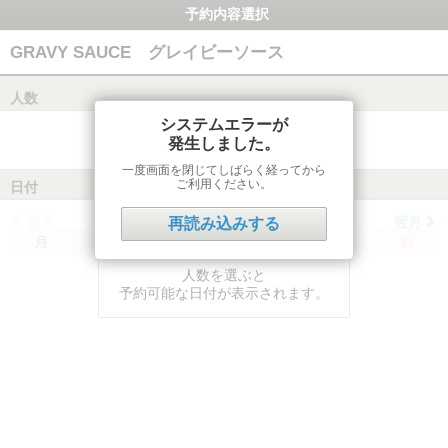
予約内容選択
GRAVY SAUCE グレイビーソース
人数
システムエラーが
発生しました。
一度画面を閉じてしばらく経ってから
ご利用ください。
日付
前月
翌月
再読み込みする
月
火
水
木
金
土
日
人数を選ぶと
予約可能な日付が表示されます。