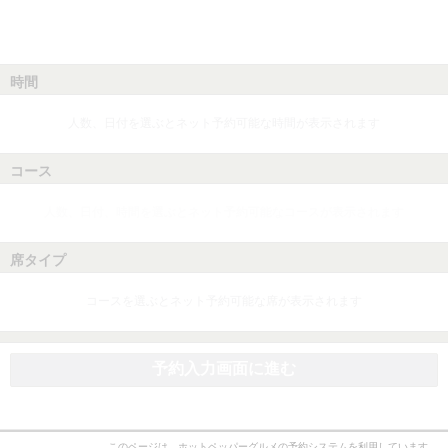
時間
人数、日付を選ぶとネット予約可能な時間が表示されます
コース
人数、日付、時間を選ぶとネット予約可能なコースが表示されます
席タイプ
コースを選ぶとネット予約可能な席が表示されます
予約入力画面に進む
このページは、ホットペッパーグルメの予約システムを利用しています。