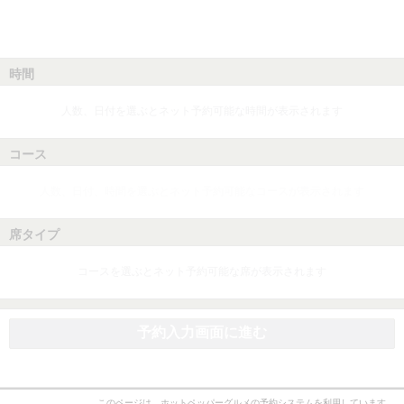
時間
人数、日付を選ぶとネット予約可能な時間が表示されます
コース
人数、日付、時間を選ぶとネット予約可能なコースが表示されます
席タイプ
コースを選ぶとネット予約可能な席が表示されます
予約入力画面に進む
このページは、ホットペッパーグルメの予約システムを利用しています。