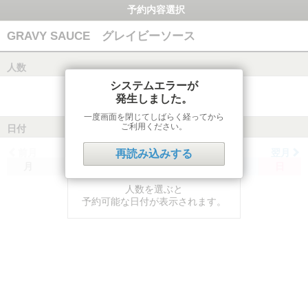
予約内容選択
GRAVY SAUCE グレイビーソース
人数
システムエラーが
発生しました。
一度画面を閉じてしばらく経ってから
ご利用ください。
日付
前月
翌月
再読み込みする
月
火
水
木
金
土
日
人数を選ぶと
予約可能な日付が表示されます。