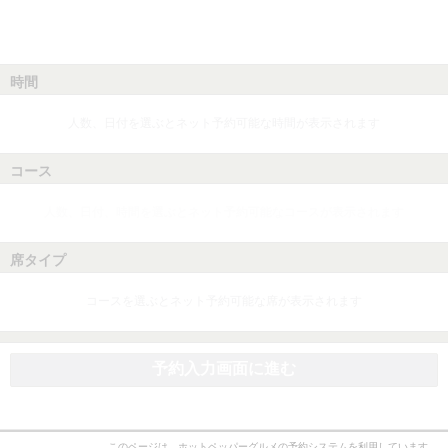
時間
人数、日付を選ぶとネット予約可能な時間が表示されます
コース
人数、日付、時間を選ぶとネット予約可能なコースが表示されます
席タイプ
コースを選ぶとネット予約可能な席が表示されます
予約入力画面に進む
このページは、ホットペッパーグルメの予約システムを利用しています。