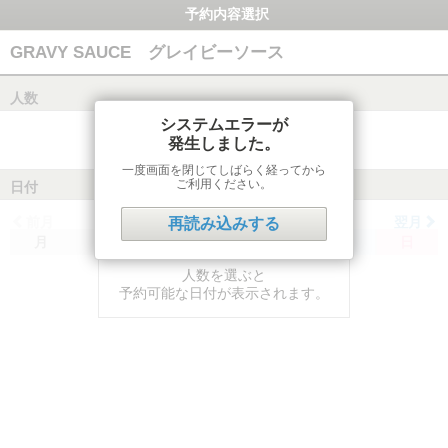
予約内容選択
GRAVY SAUCE グレイビーソース
人数
システムエラーが
発生しました。
一度画面を閉じてしばらく経ってから
ご利用ください。
日付
前月
翌月
再読み込みする
月
火
水
木
金
土
日
人数を選ぶと
予約可能な日付が表示されます。