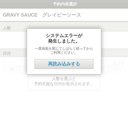
予約内容選択
GRAVY SAUCE グレイビーソース
人数
システムエラーが
発生しました。
一度画面を閉じてしばらく経ってから
ご利用ください。
日付
前月
翌月
再読み込みする
月
火
水
木
金
土
日
人数を選ぶと
予約可能な日付が表示されます。