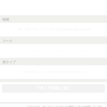
時間
人数、日付を選ぶとネット予約可能な時間が表示されます
コース
人数、日付、時間を選ぶとネット予約可能なコースが表示されます
席タイプ
コースを選ぶとネット予約可能な席が表示されます
予約入力画面に進む
このページは、ホットペッパーグルメの予約システムを利用しています。