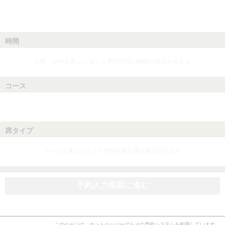
時間
人数、日付を選ぶとネット予約可能な時間が表示されます
コース
人数、日付、時間を選ぶとネット予約可能なコースが表示されます
席タイプ
コースを選ぶとネット予約可能な席が表示されます
予約入力画面に進む
このページは、ホットペッパーグルメの予約システムを利用しています。