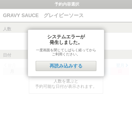
予約内容選択
GRAVY SAUCE グレイビーソース
人数
システムエラーが
発生しました。
一度画面を閉じてしばらく経ってから
ご利用ください。
日付
前月
翌月
再読み込みする
月
火
水
木
金
土
日
人数を選ぶと
予約可能な日付が表示されます。