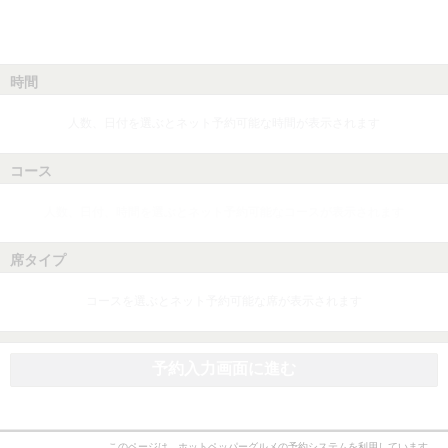
時間
人数、日付を選ぶとネット予約可能な時間が表示されます
コース
人数、日付、時間を選ぶとネット予約可能なコースが表示されます
席タイプ
コースを選ぶとネット予約可能な席が表示されます
予約入力画面に進む
このページは、ホットペッパーグルメの予約システムを利用しています。