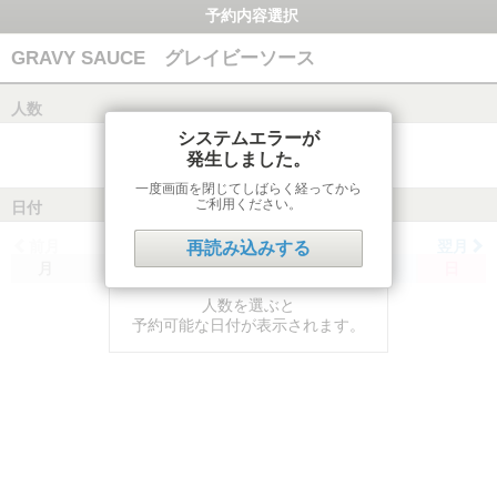
予約内容選択
GRAVY SAUCE グレイビーソース
人数
システムエラーが
発生しました。
一度画面を閉じてしばらく経ってから
ご利用ください。
日付
前月
翌月
再読み込みする
月
火
水
木
金
土
日
人数を選ぶと
予約可能な日付が表示されます。