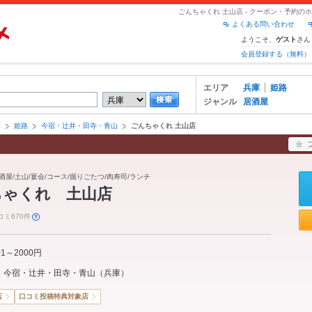
ごんちゃくれ 土山店 - クーポン・予約の
よくある問い合わせ
ようこそ、
さん
ゲスト
会員登録する（無料）
エリア
兵庫
姫路
ジャンル
居酒屋
庫
姫路
今宿・辻井・田寺・青山
ごんちゃくれ 土山店
酒屋/土山/宴会/コース/掘りごたつ/肉寿司/ランチ
ちゃくれ 土山店
コミ670件
01～2000円
今宿・辻井・田寺・青山
（
兵庫
）
店
口コミ投稿特典対象店