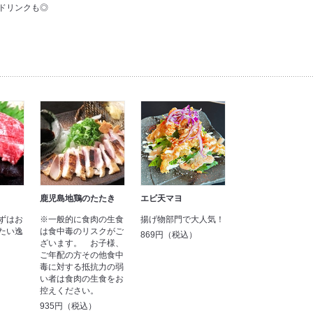
ドリンクも◎
～
鹿児島地鶏のたたき
エビ天マヨ
ずはお
※一般的に食肉の生食
揚げ物部門で大人気！
たい逸
は食中毒のリスクがご
869円（税込）
ざいます。 お子様、
ご年配の方その他食中
毒に対する抵抗力の弱
い者は食肉の生食をお
控えください。
935円（税込）