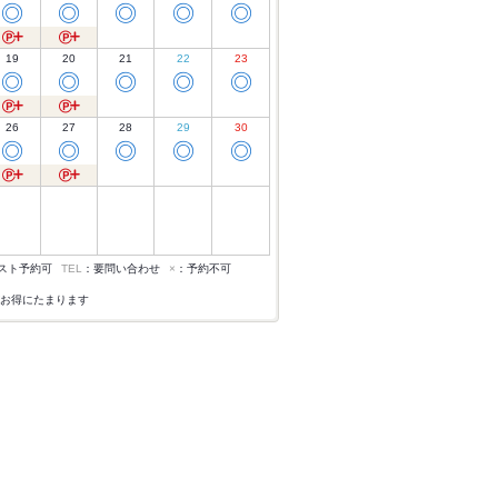
◎
◎
◎
◎
◎
19
20
21
22
23
◎
◎
◎
◎
◎
26
27
28
29
30
◎
◎
◎
◎
◎
スト予約可
TEL
：要問い合わせ
×
：予約不可
お得にたまります