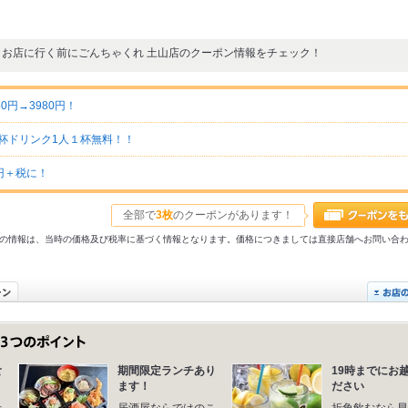
お店に行く前にごんちゃくれ 土山店のクーポン情報をチェック！
円→3980円！
乾杯ドリンク1人１杯無料！！
円＋税に！
全部で
3枚
のクーポンがあります！
31以前の情報は、当時の価格及び税率に基づく情報となります。価格につきましては直接店舗へお問い合
食
期間限定ランチあり
19時までにお
ます！
ださい
仕
居酒屋ならではのこ
折角飲むなら早