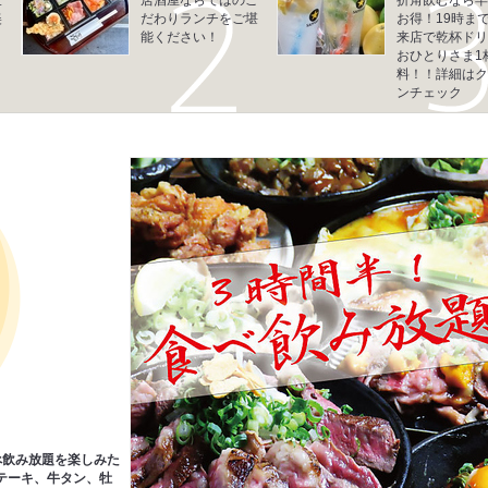
美
だわりランチをご堪
お得！19時ま
能ください！
来店で乾杯ドリ
おひとりさま1
料！！詳細はク
ンチェック
べ飲み放題を楽しみた
テーキ、牛タン、牡