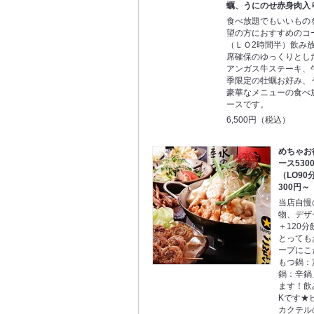
蠣、うにのせ赤身肉入
食べ放題でもいいもの
望の方におすすめのコ
（ＬＯ2時間半）飲み
席確保のゆっくりとし
アンガス牛ステーキ、
季限定の牡蠣お好み、
豪華なメニューの食べ
ースです。
6,500円（税込）
めちゃお
ース530
（LO9
300円～
当店自慢
物、デザ
＋120分
とっても
ープにこ
もつ鍋：
鍋：辛鍋
ます！飲
Kです★
カクテル