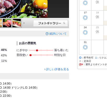
休
◎
17
18
休
◎
24
25
休
◎
総評について
31
お店の雰囲気
◎
46%
にぎやか
落ち着いた
普段使い
特別な日
43%
◎
：即予約可
□
：リクエ
11%
休
：定休日
：通常よりポイントが
詳しい評価を見る
. 14:00）
14:00 ドリンクL.O. 14:00）
22:00）
. 22:00）