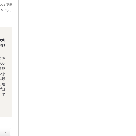
1/21 更新
ください。
大和
ぜひ
てお
00
食感
今ま
み焼
も違
ずは
して