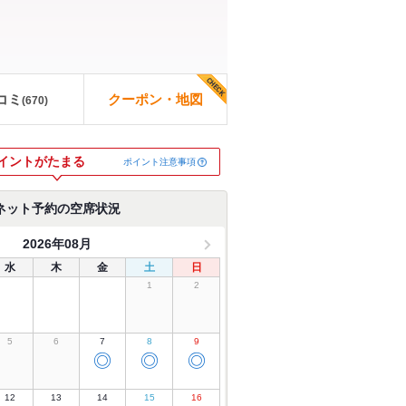
コミ
クーポン・地図
(
670
)
イントがたまる
ポイント注意事項
ネット予約の空席状況
2026年08月
水
木
金
土
日
1
2
5
6
7
8
9
◎
◎
◎
12
13
14
15
16