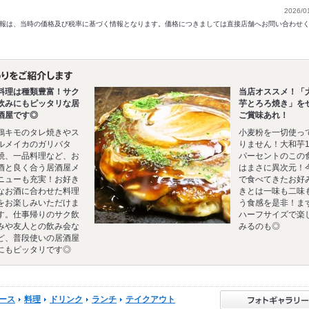
2026/0
以前の情報は、当時の価格及び税率に基づく情報となります。価格につきましては直接店舗へお問い合わせ
料理は種類豊富！サク
当店オススメ！「
飲みにもピッタリな居
芋とろろ焼き」を
酒屋です◎
ご賞味あれ！
鶏キモのタレ焼きやス
小麦粉を一切使っ
ルメイカのガリバタ
りません！大和芋1
焼、一品料理など、お
パーセントのこの
酒と良く合う居酒屋メ
はまさに異次元！
ニューも充実！お好き
で食べてきたお好
なお酒に合わせた料理
きとは一味も二味
をお楽しみいただけま
う食感を是非！ま
す。仕事帰りのサク飲
ハーフサイズで楽
みや友人との飲み会な
みるのも◎
ど、普段使いの居酒屋
にもピッタリです◎
ース
料理
ドリンク
ランチ
テイクアウト