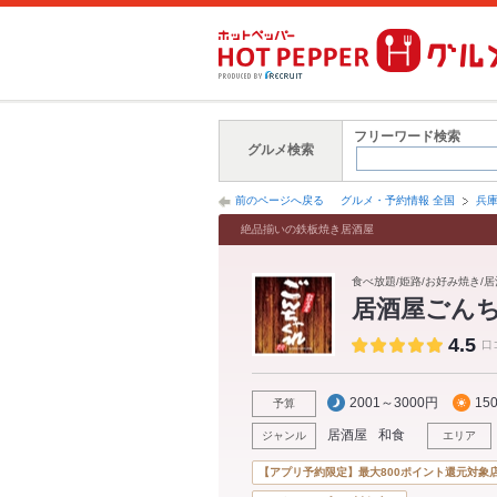
フリーワード検索
グルメ検索
前のページへ戻る
グルメ・予約情報 全国
兵
絶品揃いの鉄板焼き居酒屋
食べ放題/姫路/お好み焼き/居
居酒屋ごん
4.5
口
2001～3000円
15
予算
居酒屋
和食
ジャンル
エリア
【アプリ予約限定】最大800ポイント還元対象