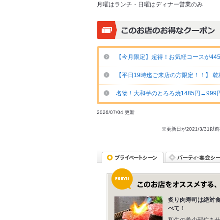
月曜はランチ・日曜はディナー営業のみ
【今月限定】超得！お気軽コースが4450
【平日19時迄ご来店の方限定！！】 
名物！大和芋のとろろ焼1485円→999
2026/07/04 更新
※更新日が2021/3/
炙り肉寿司は絶対
べて！
和牛の希少部位を