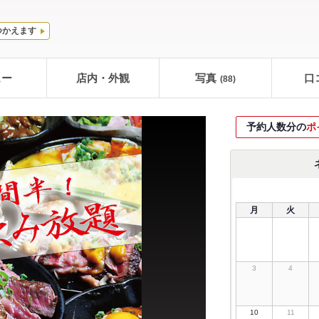
つかえます
ュー
店内・外観
写真
口
(88)
予約人数分の
ポ
月
火
3
4
10
11