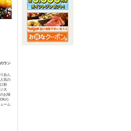
らのラン
入りあん
の人気の
一口刺
スジ大
りのお味
OKの
リューム