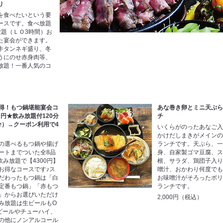
り
を食べたいという要
ースです。食べ放題
放題（ＬＯ3時間）お
た宴会ができます。
牛タンネギ盛り、冬
うにのせ赤身肉等、
放題！一番人気のコ
得！もつ鍋堪能宴会コ
あな巻き卵とミニ天ぷ
0円★飲み放題付120分
チ
0分）→クーポン利用で4
いくらがのったあなご
かけだしまきがメイン
の選べるもつ鍋や揚げ
ランチです。天ぷら、
ートまでついた全8品
身、自家製ゴマ豆腐、
飲み放題で【4300円】
根、サラダ、鶏団子入
お得なコースです♪ス
噌汁、おかわり何度でも
だわったもつ鍋は「白
お味噌汁がそろったボ
定番もつ鍋」「赤もつ
ランチです。
」からお選びいただけ
2,000円（税込）
み放題は生ビールもO
ビールやチューハイ、
の他にノンアルコール