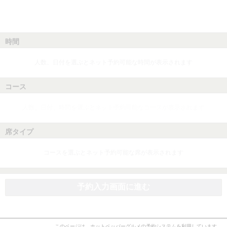
時間
人数、日付を選ぶとネット予約可能な時間が表示されます
コース
人数、日付、時間を選ぶとネット予約可能なコースが表示されます
席タイプ
コースを選ぶとネット予約可能な席が表示されます
予約入力画面に進む
このページは、ホットペッパーグルメの予約システムを利用しています。