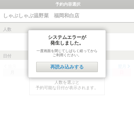
予約内容選択
しゃぶしゃぶ温野菜 福岡和白店
人数
システムエラーが
発生しました。
一度画面を閉じてしばらく経ってから
ご利用ください。
日付
前月
翌月
再読み込みする
月
火
水
木
金
土
日
人数を選ぶと
予約可能な日付が表示されます。