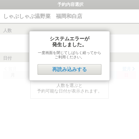
予約内容選択
しゃぶしゃぶ温野菜 福岡和白店
人数
システムエラーが
発生しました。
一度画面を閉じてしばらく経ってから
ご利用ください。
日付
前月
翌月
再読み込みする
月
火
水
木
金
土
日
人数を選ぶと
予約可能な日付が表示されます。