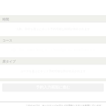
時間
人数、日付を選ぶとネット予約可能な時間が表示されます
コース
人数、日付、時間を選ぶとネット予約可能なコースが表示されます
席タイプ
コースを選ぶとネット予約可能な席が表示されます
予約入力画面に進む
このページは、ホットペッパーグルメの予約システムを利用しています。