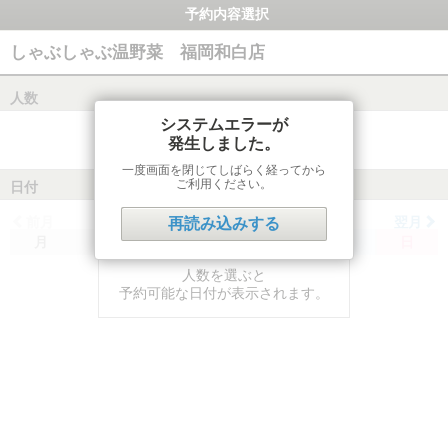
予約内容選択
しゃぶしゃぶ温野菜 福岡和白店
人数
システムエラーが
発生しました。
一度画面を閉じてしばらく経ってから
ご利用ください。
日付
前月
翌月
再読み込みする
月
火
水
木
金
土
日
人数を選ぶと
予約可能な日付が表示されます。