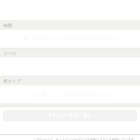
時間
人数、日付を選ぶとネット予約可能な時間が表示されます
コース
人数、日付、時間を選ぶとネット予約可能なコースが表示されます
席タイプ
コースを選ぶとネット予約可能な席が表示されます
予約入力画面に進む
このページは、ホットペッパーグルメの予約システムを利用しています。