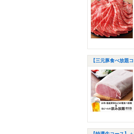
【三元豚食べ放題コー
【特選牛コース】＋【