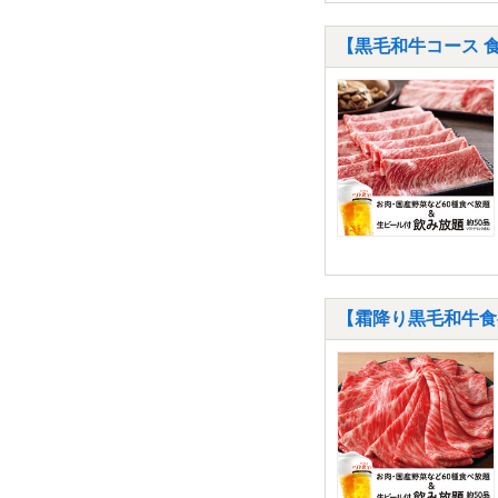
【黒毛和牛コース 食
【霜降り黒毛和牛食べ