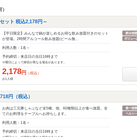
可）
ット 税込2,178円～
【平日限定】みんなで鍋が楽しめるお得な飲み放題付きのセット
が登場。2時間アルコール飲み放題(ビール無…
利用人数：1名～
予約締切：来店日の当日16時まで
※曜日によって締切が異なる場合があります。
2,178
円
（税込）
お1人様
,718円（税込）
お肉は三元豚しゃぶなど全5種。他、60種類以上が食べ放題。全
てのお料理をテーブルへお持ちします。
利用人数：1名～
予約締切：来店日の当日16時まで