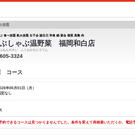
み放題
 食べ放題 飲み放題 女子会 誕生日 和食 鍋 宴会 個室 座敷 肉
ぶしゃぶ温野菜 福岡和白店
ぶおんやさい ふくおかわじろてん
-605-3324
店 コース
026年06月01日（月）
指定なし
ス
予約できるコースは見つかりませんでした。条件を変えて再検索いただくか、電話