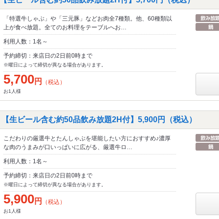
「特選牛しゃぶ」や「三元豚」などお肉全7種類。他、60種類以
上が食べ放題。全てのお料理をテーブルへお…
利用人数：1名～
予約締切：来店日の2日前0時まで
※曜日によって締切が異なる場合があります。
5,700
円
（税込）
お1人様
【生ビール含む約50品飲み放題2H付】5,900円（税込）
こだわりの厳選牛とたんしゃぶを堪能したい方におすすめ♪濃厚
な肉のうまみが口いっぱいに広がる、厳選牛ロ…
利用人数：1名～
予約締切：来店日の2日前0時まで
※曜日によって締切が異なる場合があります。
5,900
円
（税込）
お1人様