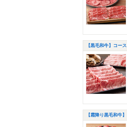
【黒毛和牛】コース 
【霜降り黒毛和牛】コ