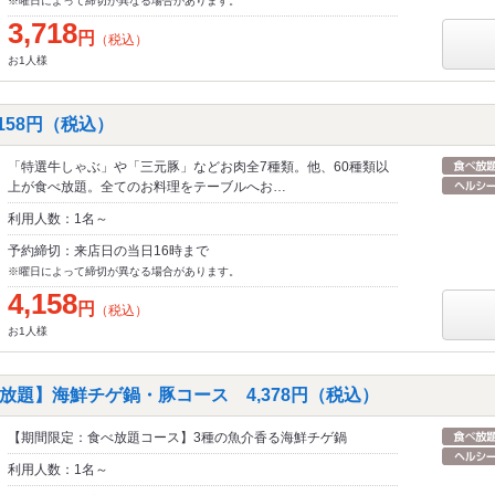
※曜日によって締切が異なる場合があります。
3,718
円
（税込）
お1人様
158円（税込）
「特選牛しゃぶ」や「三元豚」などお肉全7種類。他、60種類以
上が食べ放題。全てのお料理をテーブルへお…
利用人数：1名～
予約締切：来店日の当日16時まで
※曜日によって締切が異なる場合があります。
4,158
円
（税込）
お1人様
放題】海鮮チゲ鍋・豚コース 4,378円（税込）
【期間限定：食べ放題コース】3種の魚介香る海鮮チゲ鍋
利用人数：1名～