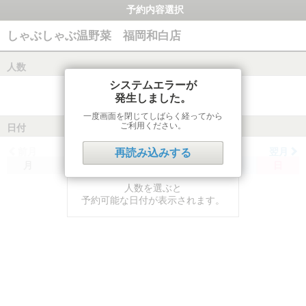
予約内容選択
しゃぶしゃぶ温野菜 福岡和白店
人数
システムエラーが
発生しました。
一度画面を閉じてしばらく経ってから
ご利用ください。
日付
前月
翌月
再読み込みする
月
火
水
木
金
土
日
人数を選ぶと
予約可能な日付が表示されます。