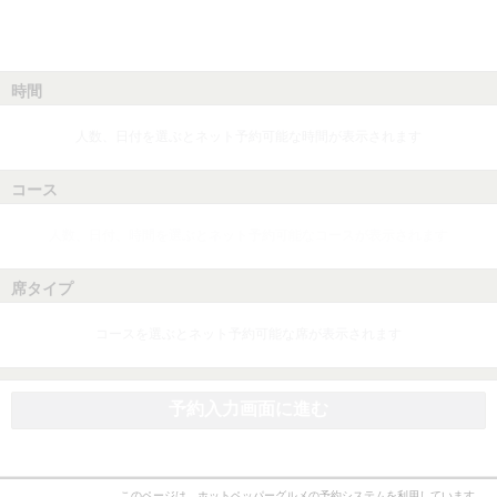
時間
人数、日付を選ぶとネット予約可能な時間が表示されます
コース
人数、日付、時間を選ぶとネット予約可能なコースが表示されます
席タイプ
コースを選ぶとネット予約可能な席が表示されます
予約入力画面に進む
このページは、ホットペッパーグルメの予約システムを利用しています。