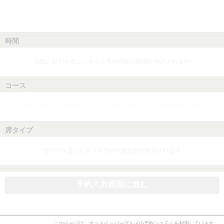
時間
人数、日付を選ぶとネット予約可能な時間が表示されます
コース
人数、日付、時間を選ぶとネット予約可能なコースが表示されます
席タイプ
コースを選ぶとネット予約可能な席が表示されます
予約入力画面に進む
このページは、ホットペッパーグルメの予約システムを利用しています。