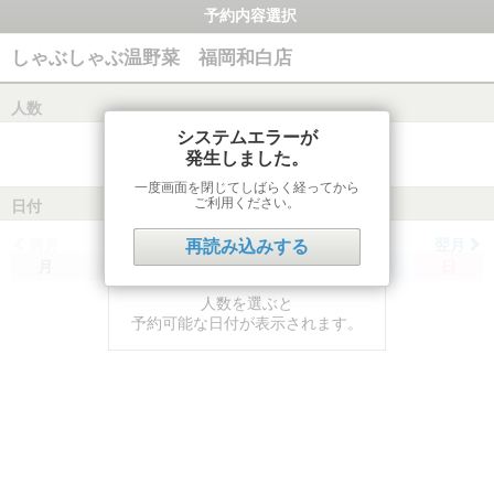
予約内容選択
しゃぶしゃぶ温野菜 福岡和白店
人数
システムエラーが
発生しました。
一度画面を閉じてしばらく経ってから
ご利用ください。
日付
前月
翌月
再読み込みする
月
火
水
木
金
土
日
人数を選ぶと
予約可能な日付が表示されます。