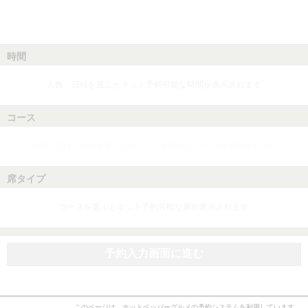
時間
人数、日付を選ぶとネット予約可能な時間が表示されます
コース
人数、日付、時間を選ぶとネット予約可能なコースが表示されます
席タイプ
コースを選ぶとネット予約可能な席が表示されます
予約入力画面に進む
このページは、ホットペッパーグルメの予約システムを利用しています。