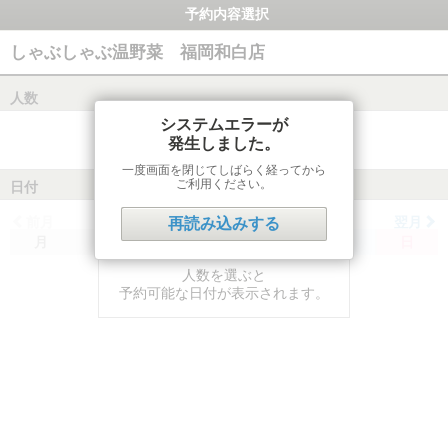
予約内容選択
しゃぶしゃぶ温野菜 福岡和白店
人数
システムエラーが
発生しました。
一度画面を閉じてしばらく経ってから
ご利用ください。
日付
前月
翌月
再読み込みする
月
火
水
木
金
土
日
人数を選ぶと
予約可能な日付が表示されます。