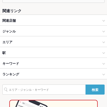
掘りごたつ
あり ：全ての個室席は掘りごたつタイプのお席にてご案内、ゆ
っくりとお寛ぎいただけます
関連リンク
カウンター
なし ：ディナーデートに人気のカップルシート個室を2席完
関連店舗
備、お早目のご予約をお願い致します
旬の海鮮と上質な肉を、個室居酒屋で。 堀蔵 （ほりぞう） 浜松駅
ジャンル
ソファー
なし ：中規模宴会にオススメの10名様個室・20名様個室も完
前店
備、掘りごたつ席にてご案内しております
居酒屋
エリア
テラス席
なし ：当店の個室席は2名様からご利用頂けます、様々なシー
ンに合わせてご活用ください
和風
岐阜駅
駅
貸切
貸切不可 ：貸切はできませんが、大型のご宴会に最適な100名
様まで収容可能の個室席を設けております
岐阜駅周辺・柳ヶ瀬・市役所 × 居酒屋
岐阜駅 × 居酒屋
岐阜駅
キーワード
設備
岐阜駅周辺・柳ヶ瀬・市役所 × 和風
岐阜駅 × 和風
田神駅
ランキング
からあげ
お茶漬け
炉ばた焼き・炙り焼き
エビ料理
カキ料理・オイスター
Wi-Fi
あり
刺身
白子
あん肝
フライドポテト
天ぷら
肉豆腐
牛すじ
名鉄岐阜駅 × 居酒屋
岐阜駅 × 焼肉・ホルモン
名鉄岐阜駅
岐阜のグルメランキング
バリアフリ
なし ：店内段差がある箇所がございますので、お手伝いが必要
検索
ケーキ
チーズケーキ
ー
なお客様はスタッフまでお声掛けください。
名鉄岐阜駅 × 和風
岐阜駅 × 焼肉
岐阜の居酒屋ランキング
駐車場
なし ：駐車場を設けておりませんので、近隣のコインパーキン
焼肉・ホルモン
岐阜
岐阜駅周辺・柳ヶ瀬・市役所のグルメランキング
グや公共交通機関などをご利用下さい。