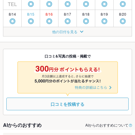
TEL
◎
◎
◎
◎
◎
◎
8/14
8/15
8/16
8/17
8/18
8/19
8/20
◎
◎
◎
◎
◎
◎
◎
8/21
8/22
8/23
8/24
8/25
8/26
8/27
他の日付を見る
◎
◎
◎
◎
◎
◎
◎
8/28
8/29
8/30
8/31
9/1
9/2
9/3
◎
◎
◎
◎
◎
◎
◎
口コミ&写真の投稿・掲載で
9/4
9/5
9/6
9/7
9/8
9/9
9/10
◎
◎
◎
◎
◎
◎
◎
口コミを投稿する
AIからのおすすめ
AIからのおすすめについて