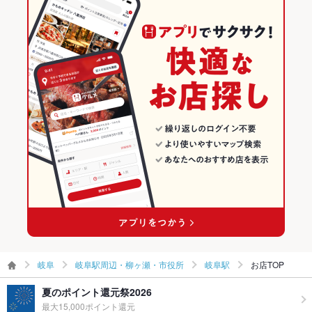
焼肉
岐阜 × 居酒屋
岐阜駅周辺・柳ヶ瀬・市役所の居酒屋ランキング
その他設備
当店をご利用に際し、ご不明点ございましたらお気軽にお問合
せください
岐阜駅周辺・柳ヶ瀬・市役所 × 焼肉・ホルモン
岐阜 × 和風
岐阜駅のグルメランキング
その他
飲み放題
あり ：コースは2時間飲み放題付きにてご用意しました！各種
岐阜駅周辺・柳ヶ瀬・市役所 × 焼肉
岐阜 × 焼肉・ホルモン
岐阜駅の居酒屋ランキング
ご宴会シーンに是非どうぞ！
名鉄岐阜駅 × 焼肉・ホルモン
岐阜 × 焼肉
食べ放題
なし ：食べ放題の用意はございませんが、単品のご注文も承っ
ております。
名鉄岐阜駅 × 焼肉
お酒
カクテル充実、焼酎充実、日本酒充実、ワイン充実
お子様連れ
お子様連れOK ：個室なので休日、家族でのお食事も歓迎。他
のお客様を気にせずにゆっくりとお食事をお楽しみください。
ウェディン
会社宴会や飲み会、女子会の他、接待等の大切なお席などにも
グパーティ
ご利用頂けます。
ー二次会
岐阜
岐阜駅周辺・柳ヶ瀬・市役所
岐阜駅
お店TOP
備考
ご不明点ございましたら、お気軽にお問合せください
夏のポイント還元祭2026
最大15,000ポイント還元