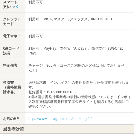
スマート
利用不可
支払い
クレジット
利用可 ：VISA､マスター､アメックス､DINERS､JCB
カード
電子マネー
利用不可
QRコード
利用可 ：PayPay、支付宝（Alipay）、微信支付（WeChat
決済
Pay）
料金備考
チャージ 300円（コースご利用のお客様は頂いておりませ
ん！）
領収書
適格請求書（インボイス）の要件を満たした領収書を発行しま
（適格簡易
す。
請求書）
登録番号：T9160001006138
※適格請求書発行事業者の最新の登録状態については、インボイ
ス制度適格請求書発行事業者公表サイトを確認するか店舗にご
確認ください。
お店のHP
https://www.instagram.com/horizougifu/
感染症対策