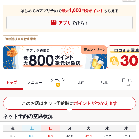
1,000
はじめてのアプリ予約で
最大
円分ポイント
もらえる
アプリ
でひらく
適格請求書発行事業者
クーポン
口コミ
トップ
メニュー
店内
写真
4
594
このお店はネット予約時に
ポイントがつかえます
ネット予約の空席状況
金
土
日
月
火
水
木
8/7
8/8
8/9
8/10
8/11
8/12
8/13