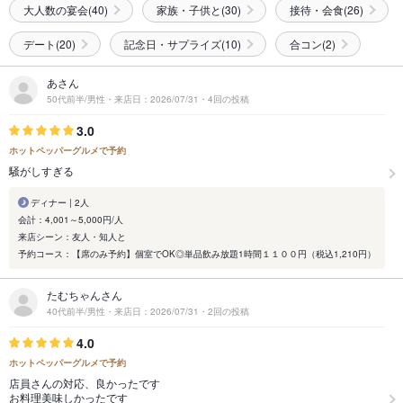
大人数の宴会(40)
家族・子供と(30)
接待・会食(26)
デート(20)
記念日・サプライズ(10)
合コン(2)
あさん
50代前半/男性・来店日：2026/07/31・4回の投稿
3.0
ホットペッパーグルメで予約
騒がしすぎる
ディナー | 2人
会計：4,001～5,000円/人
来店シーン：友人・知人と
予約コース：【席のみ予約】個室でOK◎単品飲み放題1時間１１００円（税込1,210円）
たむちゃんさん
40代前半/男性・来店日：2026/07/31・2回の投稿
4.0
ホットペッパーグルメで予約
店員さんの対応、良かったです
お料理美味しかったです