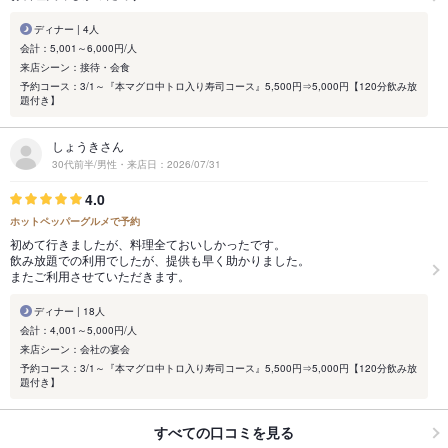
ディナー | 4人
会計：5,001～6,000円/人
来店シーン：接待・会食
予約コース：3/1～『本マグロ中トロ入り寿司コース』5,500円⇒5,000円【120分飲み放
題付き】
しょうきさん
30代前半/男性・来店日：2026/07/31
4.0
ホットペッパーグルメで予約
初めて行きましたが、料理全ておいしかったです。
飲み放題での利用でしたが、提供も早く助かりました。
またご利用させていただきます。
ディナー | 18人
会計：4,001～5,000円/人
来店シーン：会社の宴会
予約コース：3/1～『本マグロ中トロ入り寿司コース』5,500円⇒5,000円【120分飲み放
題付き】
すべての口コミを見る