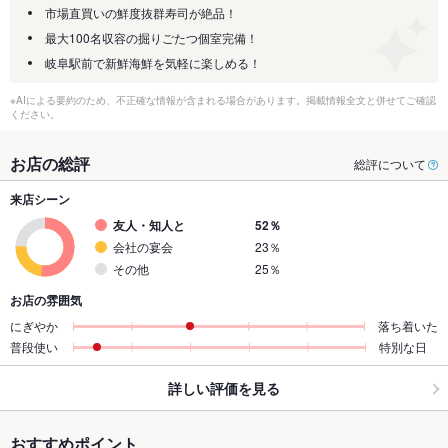
市場直買いの鮮度抜群寿司が絶品！
最大100名収容の掘りごたつ個室完備！
岐阜駅前で新鮮海鮮を気軽に楽しめる！
※AIによる要約のため、不正確な情報が含まれる場合があります。掲載情報全文と併せてご確認
ください。
お店の総評
総評について
来店シーン
友人・知人と
52％
会社の宴会
23％
その他
25％
お店の雰囲気
にぎやか
落ち着いた
普段使い
特別な日
詳しい評価を見る
おすすめポイント