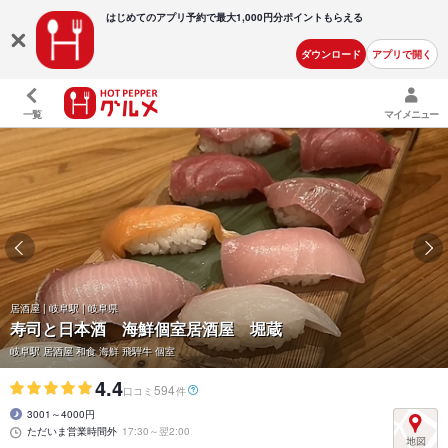
はじめてのアプリ予約で最大
1,000円分ポイントもらえる
ダウンロード
アプリで開く
一覧
マイメニュー
居酒屋 | 岐阜駅 | 岐阜県
寿司と日本酒 海鮮個室居酒屋 堀蔵
岐阜駅 居酒屋 和食 海鮮 飛騨牛 個室
4.4
594
口コミ
件
3001～4000円
ただいま営業時間外
17:30～翌2:00