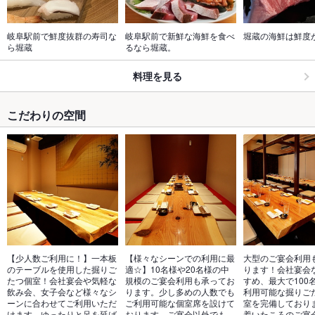
岐阜駅前で鮮度抜群の寿司な
岐阜駅前で新鮮な海鮮を食べ
堀蔵の海鮮は鮮度
ら堀蔵
るなら堀蔵。
料理を見る
こだわりの空間
【少人数ご利用に！】一本板
【様々なシーンでの利用に最
大型のご宴会利用
のテーブルを使用した掘りご
適☆】10名様や20名様の中
ります！会社宴会
たつ個室！会社宴会や気軽な
規模のご宴会利用も承ってお
すめ、最大で100
飲み会、女子会など様々なシ
ります。少し多めの人数でも
利用可能な掘りご
ーンに合わせてご利用いただ
ご利用可能な個室席を設けて
室を完備しており
けます。ゆったりと足を延ば
おります。ご宴会以外でも、
着いたころのご宴