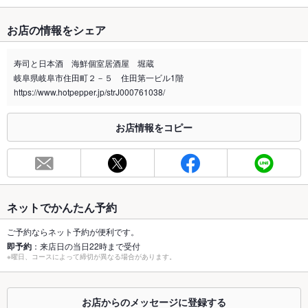
たばこ
お店の情報をシェア
禁煙・喫煙
全席禁煙
全席喫煙不可
寿司と日本酒 海鮮個室居酒屋 堀蔵
岐阜県岐阜市住田町２－５ 住田第一ビル1階
喫煙専用室
なし
https://www.hotpepper.jp/strJ000761038/
※2020年4月1日～受動喫煙対策に関する法律が施行されています。正しい情報はお店へお問い
合わせください。
お店情報をコピー
お席
総席数
250席(【総席数250席】全席掘りごたつ席個室、大小様々なお
部屋を完備)
最大宴会収
100人(最大100名様までご利用可能な大型の個室部屋を設けて
ネットでかんたん予約
容人数
おります)
ご予約ならネット予約が便利です。
個室
あり ：全席完全個室にてご案内、ゆったり座れる掘りごたつ席
即予約
：来店日の当日22時まで受付
にて設けております
※曜日、コースによって締切が異なる場合があります。
座敷
なし ：会社宴会や女子会など幅広いシーンに合わせてご活用頂
ける個室席を設けております
お店からのメッセージに登録する