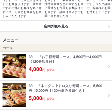
してお寛ぎ頂けます。個室席
接待や会食などの大切なお席
でしょうか？詳細
ですので他のお客様を気にせ
に最適なお部屋も多数設けて
で、幹事様のお問
ずにゆっくりとお食事をお楽
おります。詳細は当店までお
お待ちしています
しみいただけます！
問い合わせください。
店内外観を見る
メニュー
コース
3/1～ 『お手軽寿司コース』4,500円⇒4,000円
【120分飲放付】
4,000
円（税込）
3/1～『本マグロ中トロ入り寿司コース』5,500
円⇒5,000円【120分飲み放題付き】
5,000
円（税込）