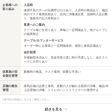
お客様への
入店時
取り組み
体調不良の方への自粛呼びかけあり、入店時の検温あり、施設
内のマスク着用依頼あり、店内に消毒液設置、混雑時入店お断
り、連絡先の記入依頼あり
客席へのご案内
テーブル毎に仕切りあり、席毎に一定間隔あり、他グループと
の相席禁止
テーブル/カウンターサービス
オーダー時にお客様と一定間隔保持、個室に換気設備あり
会計処理
非接触型決済あり、現金等受け渡し時の手渡しなし、会計スペ
ースに仕切りあり
従業員の安
勤務時の検温、マスク着用、頻繁な手洗い
全衛生管理
店舗の衛生
換気設備の設置と換気、多数の人が触れる箇所の消毒、備品/卓
管理
上設置物の消毒、トイレのハンドドライヤーの使用中止
※各項目の詳細は
こちら
をご確認ください。
続きを見る