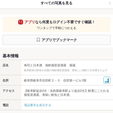
すべての写真を見る
アプリ
なら何度もログイン不要ですぐ確認！
ワンタップで手軽につかえる
アプリでブックマーク
基本情報
店名
寿司と日本酒 海鮮個室居酒屋 堀蔵
岐阜駅前の鮮魚が自慢の海鮮個室居酒屋。美味しい海鮮と日本酒をどぉぞ
住所
岐阜県岐阜市住田町２－５ 住田第一ビル1階
アクセス
【岐阜駅徒歩2分・名鉄新岐阜駅より徒歩2分】鮮度にこだわる
個室居酒屋。美味い鮮魚と日本酒。
電話
電話番号を表示する