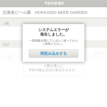
予約内容選択
北海道ビール園 HOKKAIDO BEER GARDEN
人数
システムエラーが
発生しました。
一度画面を閉じてしばらく経ってから
ご利用ください。
日付
前月
翌月
再読み込みする
月
火
水
木
金
土
日
人数を選ぶと
予約可能な日付が表示されます。