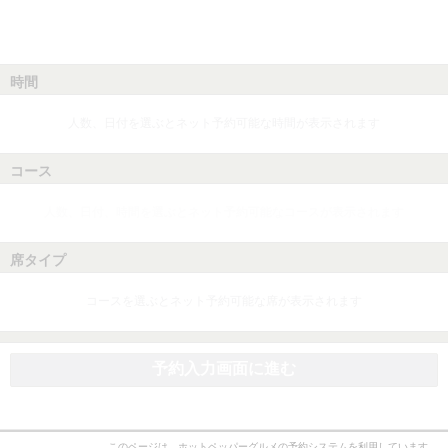
時間
人数、日付を選ぶとネット予約可能な時間が表示されます
コース
人数、日付、時間を選ぶとネット予約可能なコースが表示されます
席タイプ
コースを選ぶとネット予約可能な席が表示されます
予約入力画面に進む
このページは、ホットペッパーグルメの予約システムを利用しています。