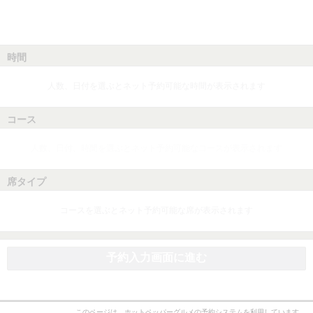
時間
人数、日付を選ぶとネット予約可能な時間が表示されます
コース
人数、日付、時間を選ぶとネット予約可能なコースが表示されます
席タイプ
コースを選ぶとネット予約可能な席が表示されます
予約入力画面に進む
このページは、ホットペッパーグルメの予約システムを利用しています。