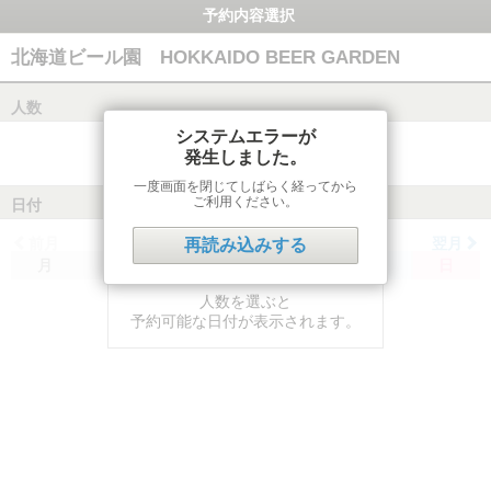
予約内容選択
北海道ビール園 HOKKAIDO BEER GARDEN
人数
システムエラーが
発生しました。
一度画面を閉じてしばらく経ってから
ご利用ください。
日付
前月
翌月
再読み込みする
月
火
水
木
金
土
日
人数を選ぶと
予約可能な日付が表示されます。