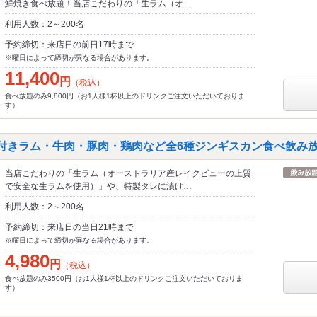
鮮焼き食べ放題！当店こだわりの「生ラム（オ…
利用人数：2～200名
予約締切：来店日の前日17時まで
※曜日によって締切が異なる場合があります。
11,400
円
（税込）
食べ放題のみ9,800円（お1人様1杯以上のドリンクご注文いただいておりま
す）
味付きラム・牛肉・豚肉・鶏肉など全6種ジンギスカン食べ飲み
当店こだわりの「生ラム（オーストラリア産レイクビューの上質
で安全な生ラムを使用）」や、特製タレに漬け…
利用人数：2～200名
予約締切：来店日の当日21時まで
※曜日によって締切が異なる場合があります。
4,980
円
（税込）
食べ放題のみ3500円（お1人様1杯以上のドリンクご注文いただいておりま
す）