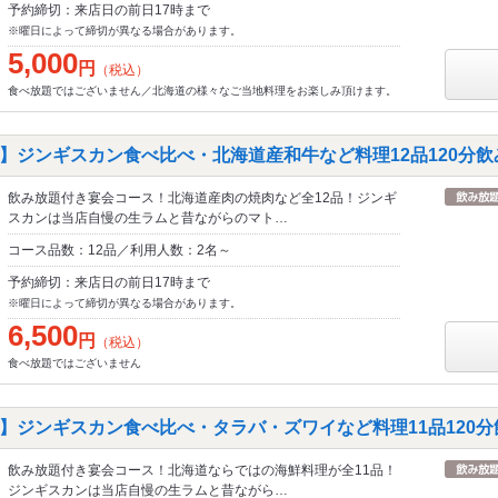
予約締切：来店日の前日17時まで
※曜日によって締切が異なる場合があります。
5,000
円
（税込）
食べ放題ではございません／北海道の様々なご当地料理をお楽しみ頂けます。
】ジンギスカン食べ比べ・北海道産和牛など料理12品120分飲
飲み放題付き宴会コース！北海道産肉の焼肉など全12品！ジンギ
スカンは当店自慢の生ラムと昔ながらのマト…
コース品数：12品／利用人数：2名～
予約締切：来店日の前日17時まで
※曜日によって締切が異なる場合があります。
6,500
円
（税込）
食べ放題ではございません
】ジンギスカン食べ比べ・タラバ・ズワイなど料理11品120分
飲み放題付き宴会コース！北海道ならではの海鮮料理が全11品！
ジンギスカンは当店自慢の生ラムと昔ながら…