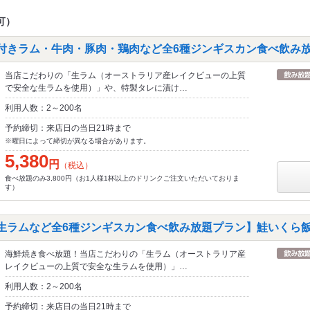
可）
味付きラム・牛肉・豚肉・鶏肉など全6種ジンギスカン食べ飲み
当店こだわりの「生ラム（オーストラリア産レイクビューの上質
で安全な生ラムを使用）」や、特製タレに漬け…
利用人数：2～200名
予約締切：来店日の当日21時まで
※曜日によって締切が異なる場合があります。
5,380
円
（税込）
食べ放題のみ3,800円（お1人様1杯以上のドリンクご注文いただいておりま
す）
・生ラムなど全6種ジンギスカン食べ飲み放題プラン】鮭いくら
海鮮焼き食べ放題！当店こだわりの「生ラム（オーストラリア産
レイクビューの上質で安全な生ラムを使用）」…
利用人数：2～200名
予約締切：来店日の当日21時まで