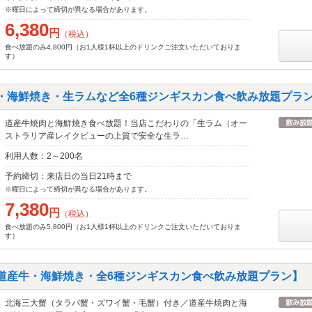
※曜日によって締切が異なる場合があります。
6,380
円
（税込）
食べ放題のみ4,800円（お1人様1杯以上のドリンクご注文いただいておりま
す）
肉・海鮮焼き・生ラムなど全6種ジンギスカン食べ飲み放題プラ
道産牛焼肉と海鮮焼き食べ放題！当店こだわりの「生ラム（オー
ストラリア産レイクビューの上質で安全な生ラ…
利用人数：2～200名
予約締切：来店日の当日21時まで
※曜日によって締切が異なる場合があります。
7,380
円
（税込）
食べ放題のみ5,800円（お1人様1杯以上のドリンクご注文いただいておりま
す）
【道産牛・海鮮焼き・全6種ジンギスカン食べ飲み放題プラン】
北海三大蟹（タラバ蟹・ズワイ蟹・毛蟹）付き／道産牛焼肉と海