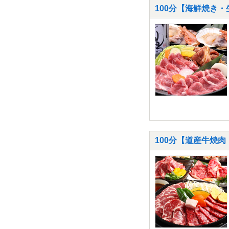
100分【海鮮焼き
100分【道産牛焼