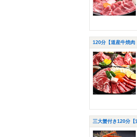
120分【道産牛焼
三大蟹付き120分