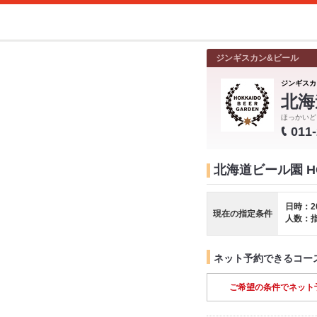
ジンギスカン&ビール
ジンギスカ
北海
ほっかいど
011
北海道ビール園 HO
日時：2
現在の指定条件
人数：
ネット予約できるコー
ご希望の条件でネット