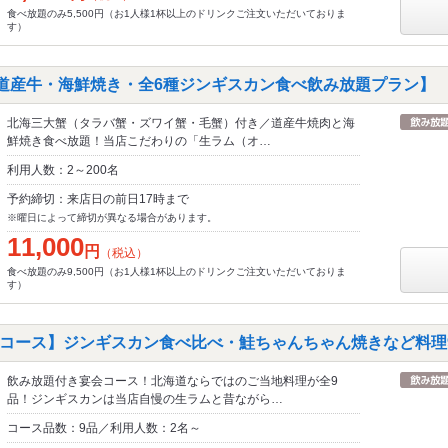
食べ放題のみ5,500円（お1人様1杯以上のドリンクご注文いただいておりま
す）
【道産牛・海鮮焼き・全6種ジンギスカン食べ飲み放題プラン】
北海三大蟹（タラバ蟹・ズワイ蟹・毛蟹）付き／道産牛焼肉と海
鮮焼き食べ放題！当店こだわりの「生ラム（オ…
利用人数：2～200名
予約締切：来店日の前日17時まで
※曜日によって締切が異なる場合があります。
11,000
円
（税込）
食べ放題のみ9,500円（お1人様1杯以上のドリンクご注文いただいておりま
す）
コース】ジンギスカン食べ比べ・鮭ちゃんちゃん焼きなど料理9
飲み放題付き宴会コース！北海道ならではのご当地料理が全9
品！ジンギスカンは当店自慢の生ラムと昔ながら…
コース品数：9品／利用人数：2名～