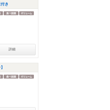
飯付き
詳細
ン】