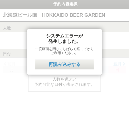
予約内容選択
北海道ビール園 HOKKAIDO BEER GARDEN
人数
システムエラーが
発生しました。
一度画面を閉じてしばらく経ってから
ご利用ください。
日付
前月
翌月
再読み込みする
月
火
水
木
金
土
日
人数を選ぶと
予約可能な日付が表示されます。