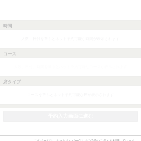
時間
人数、日付を選ぶとネット予約可能な時間が表示されます
コース
人数、日付、時間を選ぶとネット予約可能なコースが表示されます
席タイプ
コースを選ぶとネット予約可能な席が表示されます
予約入力画面に進む
このページは、ホットペッパーグルメの予約システムを利用しています。