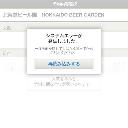
予約内容選択
北海道ビール園 HOKKAIDO BEER GARDEN
人数
システムエラーが
発生しました。
一度画面を閉じてしばらく経ってから
ご利用ください。
日付
前月
翌月
再読み込みする
月
火
水
木
金
土
日
人数を選ぶと
予約可能な日付が表示されます。