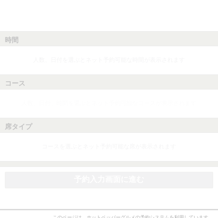
時間
人数、日付を選ぶとネット予約可能な時間が表示されます
コース
人数、日付、時間を選ぶとネット予約可能なコースが表示されます
席タイプ
コースを選ぶとネット予約可能な席が表示されます
予約入力画面に進む
このページは、ホットペッパーグルメの予約システムを利用しています。