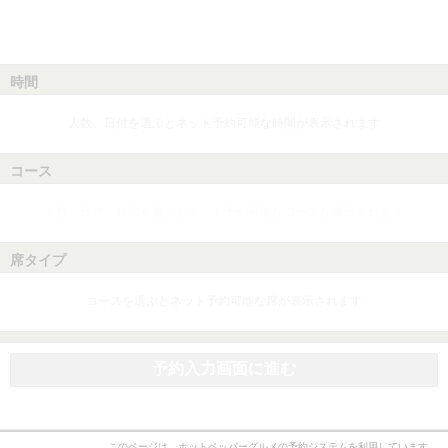
時間
人数、日付を選ぶとネット予約可能な時間が表示されます
コース
人数、日付、時間を選ぶとネット予約可能なコースが表示されます
席タイプ
コースを選ぶとネット予約可能な席が表示されます
予約入力画面に進む
このページは、ホットペッパーグルメの予約システムを利用しています。