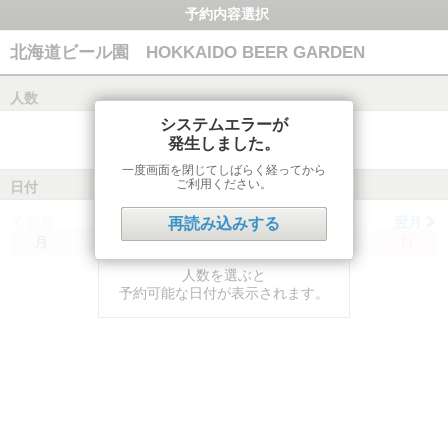
予約内容選択
北海道ビール園 HOKKAIDO BEER GARDEN
人数
システムエラーが
発生しました。
一度画面を閉じてしばらく経ってから
ご利用ください。
日付
前月
翌月
再読み込みする
月
火
水
木
金
土
日
人数を選ぶと
予約可能な日付が表示されます。