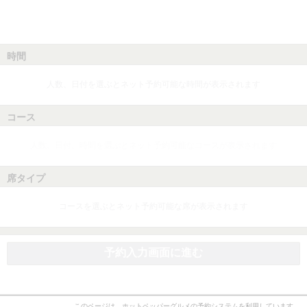
時間
人数、日付を選ぶとネット予約可能な時間が表示されます
コース
人数、日付、時間を選ぶとネット予約可能なコースが表示されます
席タイプ
コースを選ぶとネット予約可能な席が表示されます
予約入力画面に進む
このページは、ホットペッパーグルメの予約システムを利用しています。