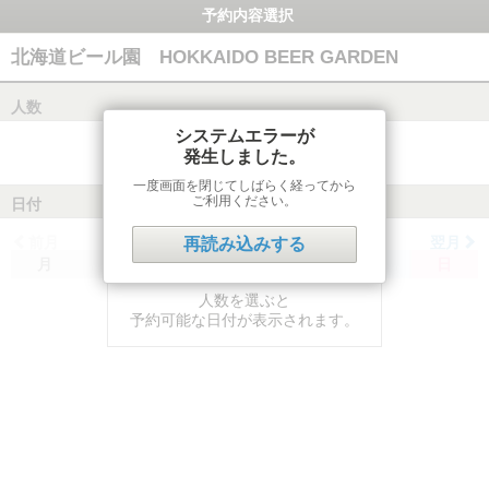
予約内容選択
北海道ビール園 HOKKAIDO BEER GARDEN
人数
システムエラーが
発生しました。
一度画面を閉じてしばらく経ってから
ご利用ください。
日付
前月
翌月
再読み込みする
月
火
水
木
金
土
日
人数を選ぶと
予約可能な日付が表示されます。