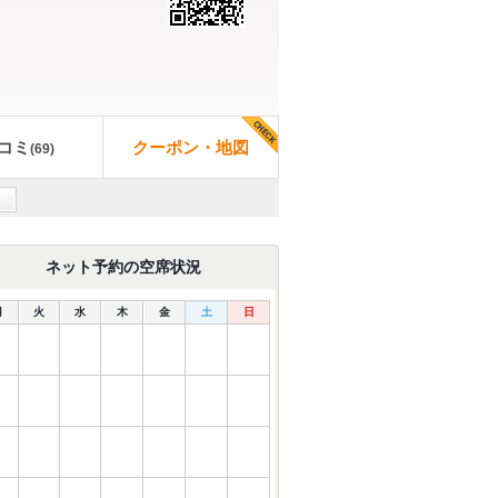
コミ
クーポン・地図
(
69
)
ネット予約の空席状況
月
火
水
木
金
土
日