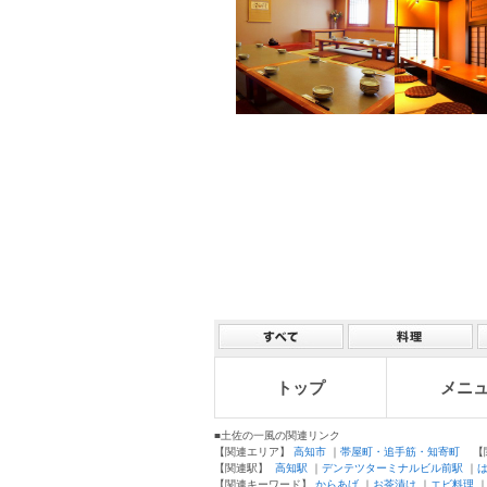
トップ
メニ
■土佐の一風の関連リンク
【関連エリア】
高知市
｜
帯屋町・追手筋・知寄町
【関
【関連駅】
高知駅
｜
デンテツターミナルビル前駅
｜
【関連キーワード】
からあげ
｜
お茶漬け
｜
エビ料理