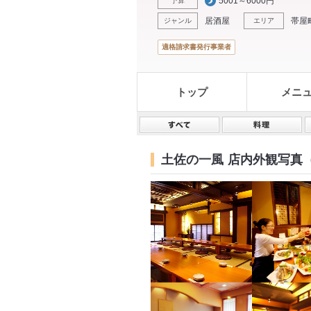
5001～6000円
予算
居酒屋
帯屋
ジャンル
エリア
適格請求書発行事業者
トップ
メニ
土佐の一風
店内外観写真