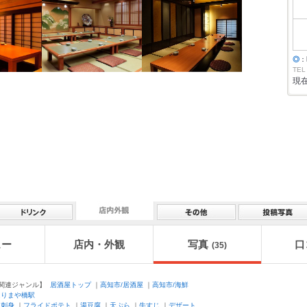
◎
：
TEL
現
ュー
店内・外観
写真
口
(35)
連ジャンル】
居酒屋トップ
｜
高知市/居酒屋
｜
高知市/海鮮
はりまや橋駅
｜
刺身
｜
フライドポテト
｜
湯豆腐
｜
天ぷら
｜
牛すじ
｜
デザート