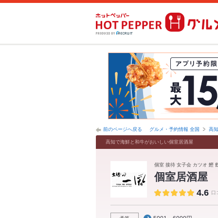
前のページへ戻る
グルメ・予約情報 全国
高
高知で海鮮と和牛がおいしい個室居酒屋
個室 接待 女子会 カツオ 鰹
個室居酒屋
4.6
口