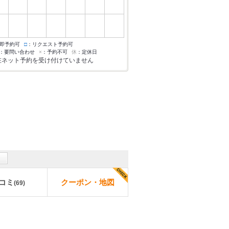
即予約可
□
：リクエスト予約可
：要問い合わせ
×
：予約不可
休
：定休日
在ネット予約を受け付けていません
コミ
クーポン・地図
(
69
)