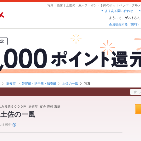
写真・画像 | 土佐の一風 - クーポン・予約のホットペッパーグルメ
よくある問い合わせ
ようこそ、
さん
ゲスト
会員登録する（無料）
知
高知市
帯屋町・追手筋・知寄町
土佐の一風
写真
 飲み放題５０００円 居酒屋 宴会 寿司 海鮮
 土佐の一風
コミ69件