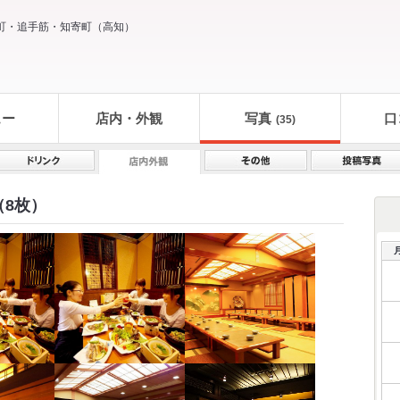
町・追手筋・知寄町
（
高知
）
ュー
店内・外観
写真
口
(35)
（8枚）