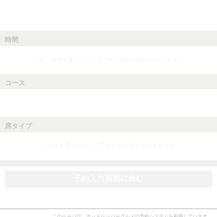
時間
人数、日付を選ぶとネット予約可能な時間が表示されます
コース
人数、日付、時間を選ぶとネット予約可能なコースが表示されます
席タイプ
コースを選ぶとネット予約可能な席が表示されます
予約入力画面に進む
このページは、ホットペッパーグルメの予約システムを利用しています。