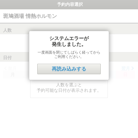
予約内容選択
斑鳩酒場 情熱ホルモン
人数
システムエラーが
発生しました。
一度画面を閉じてしばらく経ってから
ご利用ください。
日付
前月
翌月
再読み込みする
月
火
水
木
金
土
日
人数を選ぶと
予約可能な日付が表示されます。