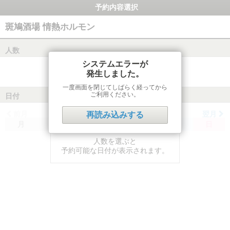
予約内容選択
斑鳩酒場 情熱ホルモン
人数
システムエラーが
発生しました。
一度画面を閉じてしばらく経ってから
ご利用ください。
日付
前月
翌月
再読み込みする
月
火
水
木
金
土
日
人数を選ぶと
予約可能な日付が表示されます。