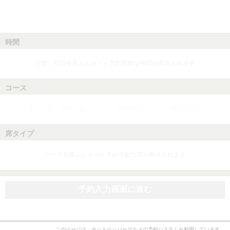
時間
人数、日付を選ぶとネット予約可能な時間が表示されます
コース
人数、日付、時間を選ぶとネット予約可能なコースが表示されます
席タイプ
コースを選ぶとネット予約可能な席が表示されます
予約入力画面に進む
このページは、ホットペッパーグルメの予約システムを利用しています。