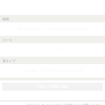
時間
人数、日付を選ぶとネット予約可能な時間が表示されます
コース
人数、日付、時間を選ぶとネット予約可能なコースが表示されます
席タイプ
コースを選ぶとネット予約可能な席が表示されます
予約入力画面に進む
このページは、ホットペッパーグルメの予約システムを利用しています。