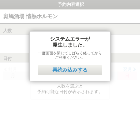
予約内容選択
斑鳩酒場 情熱ホルモン
人数
システムエラーが
発生しました。
一度画面を閉じてしばらく経ってから
ご利用ください。
日付
前月
翌月
再読み込みする
月
火
水
木
金
土
日
人数を選ぶと
予約可能な日付が表示されます。