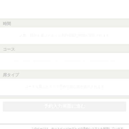
時間
人数、日付を選ぶとネット予約可能な時間が表示されます
コース
人数、日付、時間を選ぶとネット予約可能なコースが表示されます
席タイプ
コースを選ぶとネット予約可能な席が表示されます
予約入力画面に進む
このページは、ホットペッパーグルメの予約システムを利用しています。