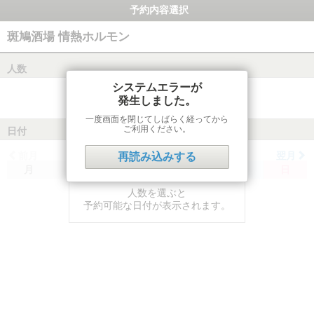
予約内容選択
斑鳩酒場 情熱ホルモン
人数
システムエラーが
発生しました。
一度画面を閉じてしばらく経ってから
ご利用ください。
日付
前月
翌月
再読み込みする
月
火
水
木
金
土
日
人数を選ぶと
予約可能な日付が表示されます。