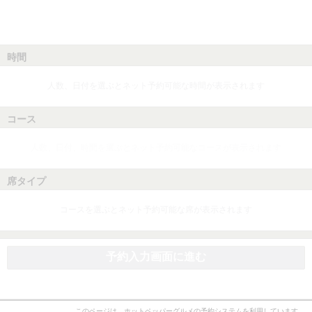
時間
人数、日付を選ぶとネット予約可能な時間が表示されます
コース
人数、日付、時間を選ぶとネット予約可能なコースが表示されます
席タイプ
コースを選ぶとネット予約可能な席が表示されます
予約入力画面に進む
このページは、ホットペッパーグルメの予約システムを利用しています。