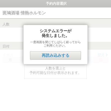
予約内容選択
斑鳩酒場 情熱ホルモン
人数
システムエラーが
発生しました。
一度画面を閉じてしばらく経ってから
ご利用ください。
日付
前月
翌月
再読み込みする
月
火
水
木
金
土
日
人数を選ぶと
予約可能な日付が表示されます。