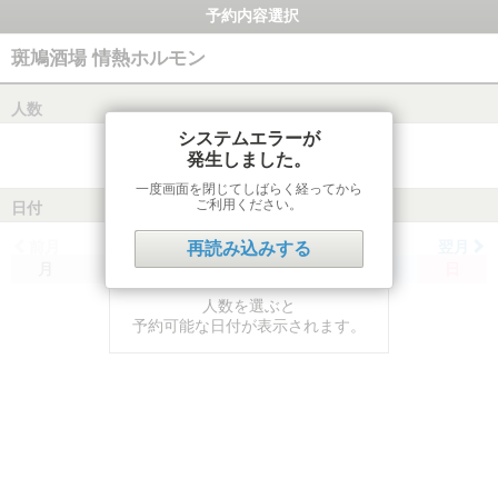
予約内容選択
斑鳩酒場 情熱ホルモン
人数
システムエラーが
発生しました。
一度画面を閉じてしばらく経ってから
ご利用ください。
日付
前月
翌月
再読み込みする
月
火
水
木
金
土
日
人数を選ぶと
予約可能な日付が表示されます。