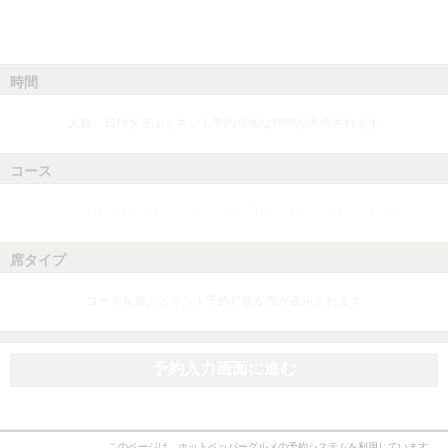
時間
人数、日付を選ぶとネット予約可能な時間が表示されます
コース
人数、日付、時間を選ぶとネット予約可能なコースが表示されます
席タイプ
コースを選ぶとネット予約可能な席が表示されます
予約入力画面に進む
このページは、ホットペッパーグルメの予約システムを利用しています。