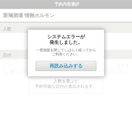
予約内容選択
斑鳩酒場 情熱ホルモン
人数
システムエラーが
発生しました。
一度画面を閉じてしばらく経ってから
ご利用ください。
日付
前月
翌月
再読み込みする
月
火
水
木
金
土
日
人数を選ぶと
予約可能な日付が表示されます。