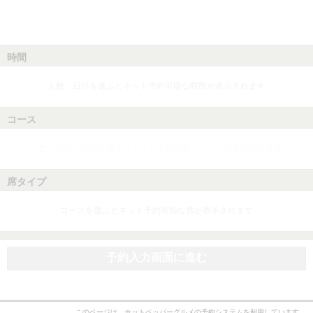
時間
人数、日付を選ぶとネット予約可能な時間が表示されます
コース
人数、日付、時間を選ぶとネット予約可能なコースが表示されます
席タイプ
コースを選ぶとネット予約可能な席が表示されます
予約入力画面に進む
このページは、ホットペッパーグルメの予約システムを利用しています。